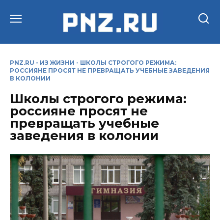
Перейти
к
содержанию
PNZ.RU
-
ИЗ ЖИЗНИ
-
ШКОЛЫ СТРОГОГО РЕЖИМА:
РОССИЯНЕ ПРОСЯТ НЕ ПРЕВРАЩАТЬ УЧЕБНЫЕ ЗАВЕДЕНИЯ
В КОЛОНИИ
Школы строгого режима:
россияне просят не
превращать учебные
заведения в колонии