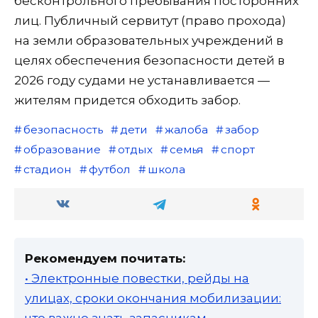
бесконтрольного пребывания посторонних
лиц. Публичный сервитут (право прохода)
на земли образовательных учреждений в
целях обеспечения безопасности детей в
2026 году судами не устанавливается —
жителям придется обходить забор.
безопасность
дети
жалоба
забор
образование
отдых
семья
спорт
стадион
футбол
школа
Рекомендуем почитать:
• Электронные повестки, рейды на
улицах, сроки окончания мобилизации:
что важно знать запасникам