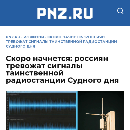
Перейти
к
содержанию
PNZ.RU
-
ИЗ ЖИЗНИ
-
СКОРО НАЧНЕТСЯ: РОССИЯН
ТРЕВОЖАТ СИГНАЛЫ ТАИНСТВЕННОЙ РАДИОСТАНЦИИ
СУДНОГО ДНЯ
Скоро начнется: россиян
тревожат сигналы
таинственной
радиостанции Судного дня