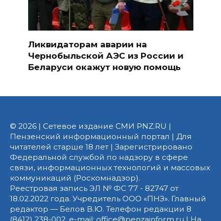
Ликвидаторам аварии на
Чернобыльской АЭС из России и
Беларуси окажут новую помощь
© 2026 | Сетевое издание СМИ PNZ.RU |
Пензенский информационный портал | Для
читателей старше 18 лет | Зарегистрировано
Федеральной службой по надзору в сфере
связи, информационных технологий и массовых
коммуникаций (Роскомнадзор).
Реестровая запись ЭЛ № ФС 77 - 82747 от
18.02.2022 года. Учредитель ООО «ПНЗ». Главный
редактор — Белов В.Ю. Телефон редакции 8
(8412) 238-002, e-mail: office@penzainform.ru | На