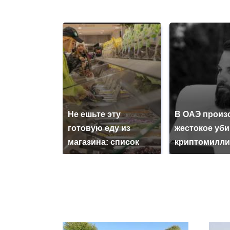
Не ешьте эту
В ОАЭ произ
готовую еду из
жестокое уб
магазина: список
криптомилли