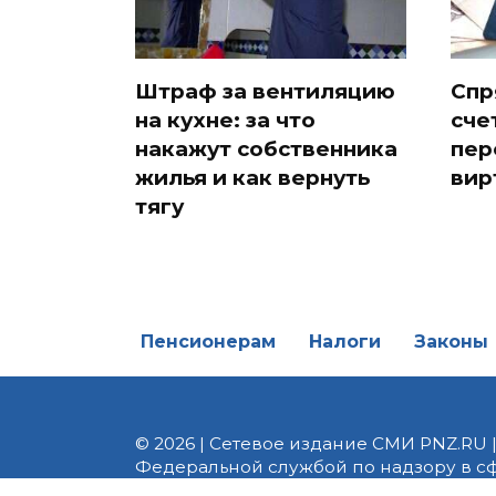
Штраф за вентиляцию
Спр
на кухне: за что
сче
накажут собственника
пер
жилья и как вернуть
вир
тягу
Пенсионерам
Налоги
Законы
© 2026 | Сетевое издание СМИ PNZ.RU 
Федеральной службой по надзору в с
Реестровая запись ЭЛ № ФС 77 - 82747 