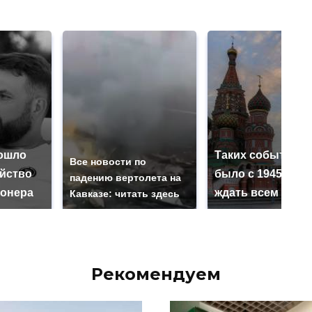
ошло
Таких событий н
Все новости по
ийство
было с 1945: чег
падению вертолета на
онера
ждать всем нам?
Кавказе: читать здесь
Рекомендуем