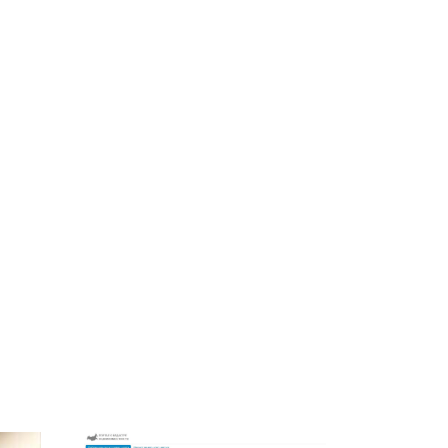
СМИ: В Химках на
е
полицейскую
В магазинах России
о
машину напали и
ажиотаж из-за этого
подожгли.
продукта: что купить?