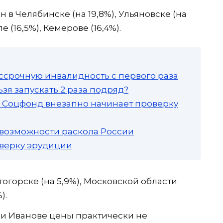
в Челябинске (на 19,8%), Ульяновске (на
 (16,5%), Кемерове (16,4%).
ссрочную инвалидность с первого раза
зя запускать 2 раза подряд?
а: Соцфонд внезапно начинает проверку
 возможности раскола России
роверку эрудиции
огорске (на 5,9%), Московской области
).
 и Иванове цены практически не