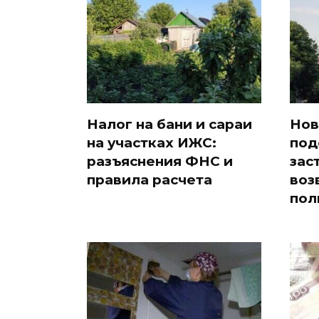
Налог на бани и сараи
Нов
на участках ИЖС:
под
разъяснения ФНС и
зас
правила расчета
воз
пол