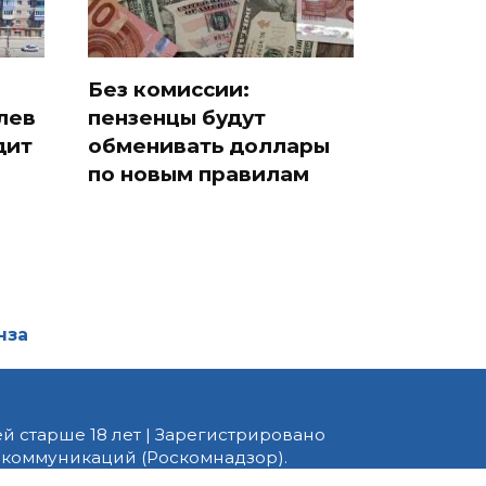
Без комиссии:
лев
пензенцы будут
дит
обменивать доллары
по новым правилам
нза
й старше 18 лет | Зарегистрировано
 коммуникаций (Роскомнадзор).
едактор — Белов В.Ю. Телефон