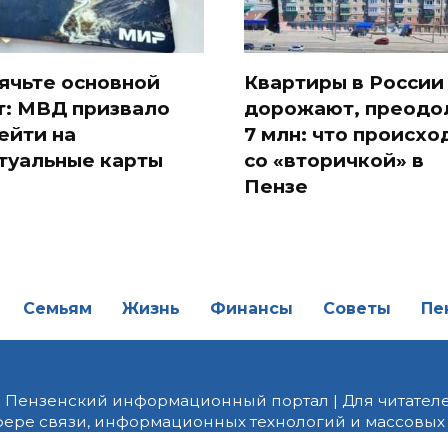
ячьте основной
Квартиры в России
т: МВД призвало
дорожают, преодо
ейти на
7 млн: что происхо
туальные карты
со «вторичкой» в
Пензе
Семьям
Жизнь
Финансы
Советы
Пе
| Пензенский информационный портал | Для читателе
фере связи, информационных технологий и массовых
от 18.02.2022 года. Учредитель ООО «ПНЗ». Главный р