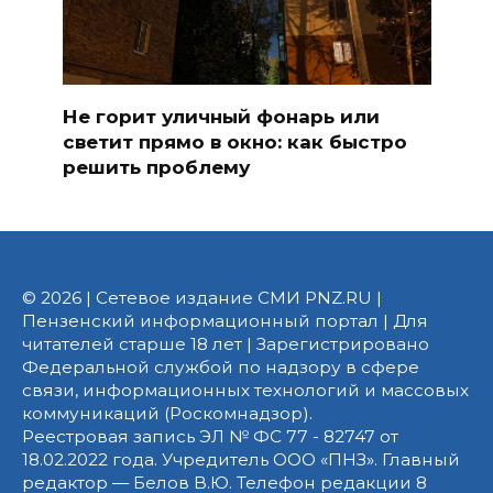
Не горит уличный фонарь или
светит прямо в окно: как быстро
решить проблему
© 2026 | Сетевое издание СМИ PNZ.RU |
Пензенский информационный портал | Для
читателей старше 18 лет | Зарегистрировано
Федеральной службой по надзору в сфере
связи, информационных технологий и массовых
коммуникаций (Роскомнадзор).
Реестровая запись ЭЛ № ФС 77 - 82747 от
18.02.2022 года. Учредитель ООО «ПНЗ». Главный
редактор — Белов В.Ю. Телефон редакции 8