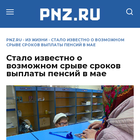
Перейти
к
содержанию
PNZ.RU
-
ИЗ ЖИЗНИ
-
СТАЛО ИЗВЕСТНО О ВОЗМОЖНОМ
СРЫВЕ СРОКОВ ВЫПЛАТЫ ПЕНСИЙ В МАЕ
Стало известно о
возможном срыве сроков
выплаты пенсий в мае