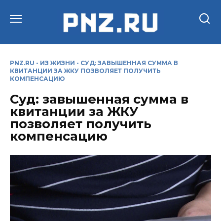
Перейти
к
содержанию
PNZ.RU
-
ИЗ ЖИЗНИ
-
СУД: ЗАВЫШЕННАЯ СУММА В
КВИТАНЦИИ ЗА ЖКУ ПОЗВОЛЯЕТ ПОЛУЧИТЬ
КОМПЕНСАЦИЮ
Суд: завышенная сумма в
квитанции за ЖКУ
позволяет получить
компенсацию