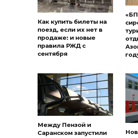
«БП
Как купить билеты на
сир
поезд, если их нет в
тур
продаже: и новые
отд
правила РЖД с
Азо
сентября
год
Между Пензой и
Нов
Саранском запустили