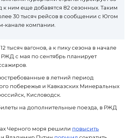
д к ним еще добавятся 82 сезонных. Таким
лее 30 тысяч рейсов в сообщении с Югом
м-канале компании.
12 тысяч вагонов, а к пику сезона в начале
го РЖД с мая по сентябрь планирует
ассажиров.
востребованные в летний период
ого побережья и Кавказских Минеральных
ороссийск, Кисловодск.
 билеты на дополнительные поезда, в РЖД
ртах Черного моря решили
повысить
сии Владимир Путин
поручил
сократить