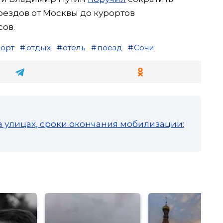
ездов от Москвы до курортов
сов.
рорт
отдых
отель
поезд
Сочи
а улицах, сроки окончания мобилизации: