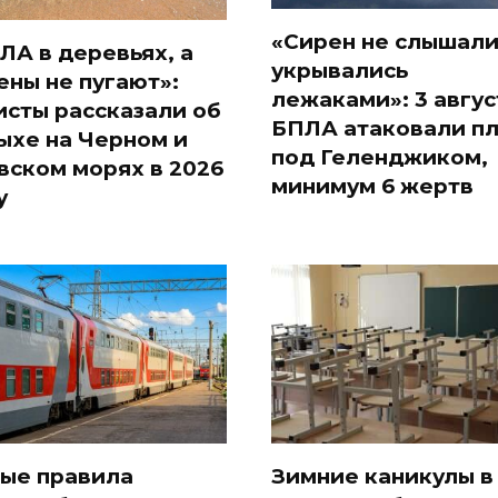
«Сирен не слышали
ЛА в деревьях, а
укрывались
ены не пугают»:
лежаками»: 3 авгус
исты рассказали об
БПЛА атаковали п
ыхе на Черном и
под Геленджиком,
вском морях в 2026
минимум 6 жертв
у
ые правила
Зимние каникулы в