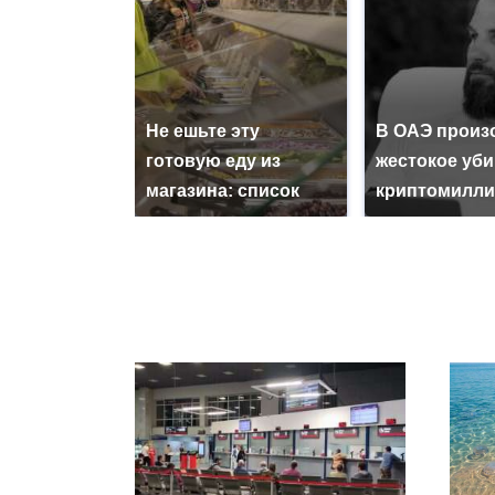
Не ешьте эту
В ОАЭ произ
готовую еду из
жестокое уб
магазина: список
криптомилли