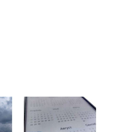
е
Где будет встреча
В магазинах России
о
президентов США и
ажиотаж из-за этого
России: Европа?
продукта: что купить?