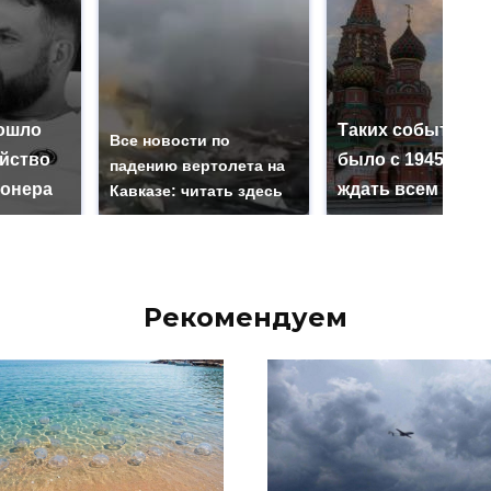
ошло
Таких событий н
Все новости по
ийство
было с 1945: чег
падению вертолета на
онера
ждать всем нам?
Кавказе: читать здесь
Рекомендуем