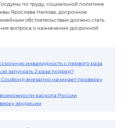
Госдумы по труду, социальной политике
тивы Ярослава Нилова, досрочное
емейным обстоятельствам должно стать
ния вопроса о назначении досрочной
ссрочную инвалидность с первого раза
зя запускать 2 раза подряд?
а: Соцфонд внезапно начинает проверку
 возможности раскола России
роверку эрудиции