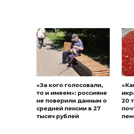
«За кого голосовали,
«Ка
то и имеем»: россияне
икр
не поверили данным о
20 
средней пенсии в 27
поч
тысяч рублей
пен