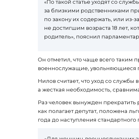
«По такой статье уходят со служ
за близкими родственниками при
по закону их содержать, или из-
не достигшим возраста 18 лет, к
родитель», пояснил парламентар
Он отметил, что чаще всего таким
военнослужащие, увольняющиеся п
Нилов считает, что уход со службы 
а жесткая необходимость, сравним
Раз человек вынужден прекратить р
как полагает депутат, положена ль
года до наступления стандартного 
«Для женщин-военнослужащих эт