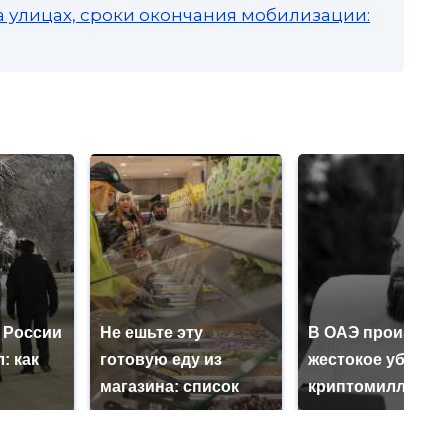
а улицах, сроки окончания мобилизации:
 России
Не ешьте эту
В ОАЭ произошл
: как
готовую еду из
жестокое убийст
магазина: список
криптомиллионе