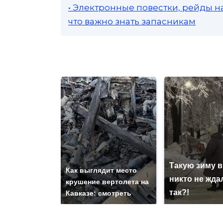
• Электронные повестки, рейды н
что важно знать запасникам
Такую зиму в
Как выглядит место
никто не ждал
крушение вертолета на
так?!
Кавказе: смотреть