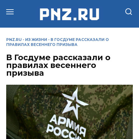
Перейти
к
содержанию
PNZ.RU
-
ИЗ ЖИЗНИ
-
В ГОСДУМЕ РАССКАЗАЛИ О
ПРАВИЛАХ ВЕСЕННЕГО ПРИЗЫВА
В Госдуме рассказали о
правилах весеннего
призыва