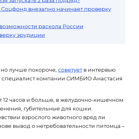
зя запускать 2 раза подряд?
а: Соцфонд внезапно начинает проверку
 возможности раскола России
роверку эрудиции
 но лучше покороче,
советует
в интервью
 специалист компании СИМБИО Анастасия
 12 часов и больше, в желудочно-кишечном
енения, губительные для кошки.
вствии взрослого животного вряд ли
снове вывод о нетребовательности питомца –