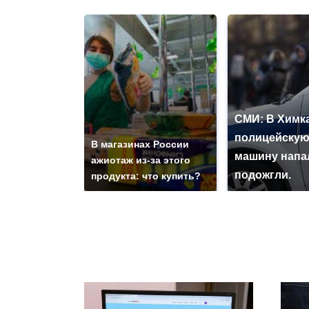
СМИ: В Химка
полицейску
В магазинах России
машину напа
ажиотаж из-за этого
подожгли.
продукта: что купить?