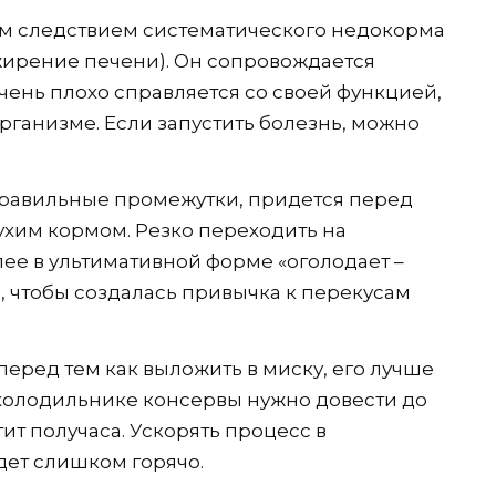
м следствием систематического недокорма
жирение печени). Он сопровождается
чень плохо справляется со своей функцией,
организме. Если запустить болезнь, можно
правильные промежутки, придется перед
сухим кормом. Резко переходить на
ее в ультимативной форме «оголодает –
е, чтобы создалась привычка к перекусам
еред тем как выложить в миску, его лучше
в холодильнике консервы нужно довести до
ит получаса. Ускорять процесс в
дет слишком горячо.