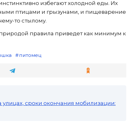
 инстинктивно избегают холодной еды. Их
ными птицами и грызунами, и пищеварение
ему-то стылому.
природой правила приведет как минимум к
ошка
питомец
а улицах, сроки окончания мобилизации: