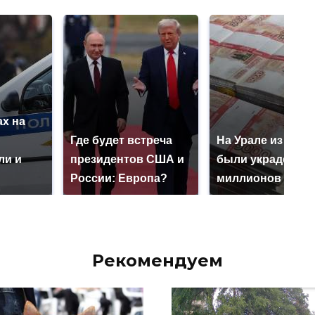
х на
ю
Где будет встреча
На Урале из казн
ли и
президентов США и
были украдены 1
России: Европа?
миллионов рубл
Рекомендуем