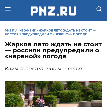
Перейти
к
содержанию
PNZ.RU
-
ИЗ ЖИЗНИ
-
ЖАРКОЕ ЛЕТО ЖДАТЬ НЕ СТОИТ —
РОССИЯН ПРЕДУПРЕДИЛИ О «НЕРВНОЙ» ПОГОДЕ
Жаркое лето ждать не стоит
— россиян предупредили о
«нервной» погоде
Климат постепенно меняется