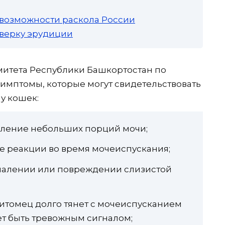
 возможности раскола России
роверку эрудиции
митета Республики Башкортостан по
имптомы, которые могут свидетельствовать
 у кошек:
еление небольших порций мочи;
е реакции во время мочеиспускания;
спалении или повреждении слизистой
питомец долго тянет с мочеиспусканием
жет быть тревожным сигналом;