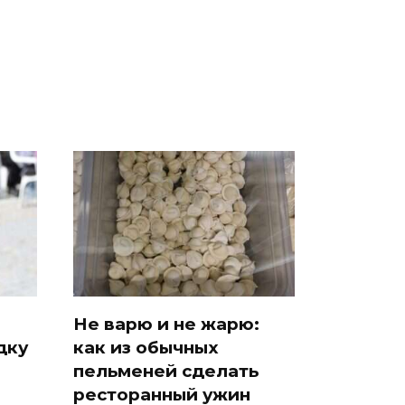
подожгли.
продукта: что купить?
Не варю и не жарю:
дку
как из обычных
пельменей сделать
ресторанный ужин