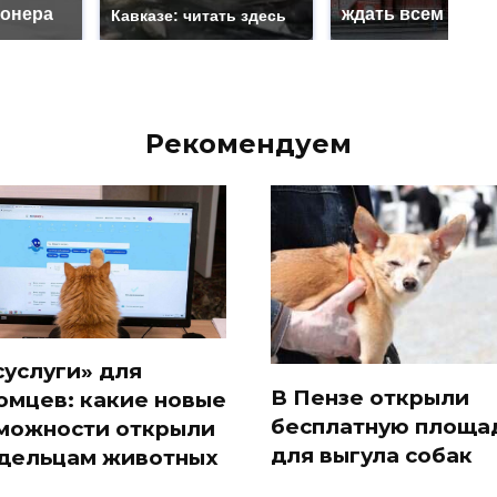
онера
ждать всем нам?
Кавказе: читать здесь
Рекомендуем
суслуги» для
В Пензе открыли
омцев: какие новые
бесплатную площа
можности открыли
для выгула собак
дельцам животных