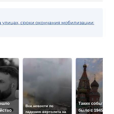
а улицах, сроки окончания мобилизации:
ошло
Таких событий н
Все новости по
ийство
было с 1945: чег
падению вертолета на