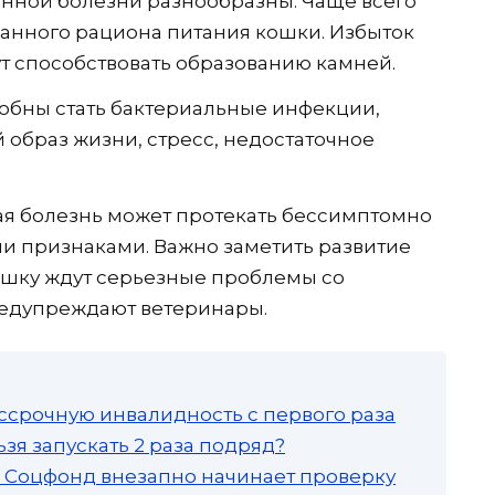
ной болезни разнообразны. Чаще всего
ванного рациона питания кошки. Избыток
т способствовать образованию камней.
бны стать бактериальные инфекции,
образ жизни, стресс, недостаточное
ая болезнь может протекать бессимптомно
и признаками. Важно заметить развитие
ошку ждут серьезные проблемы со
редупреждают ветеринары.
ссрочную инвалидность с первого раза
зя запускать 2 раза подряд?
а: Соцфонд внезапно начинает проверку