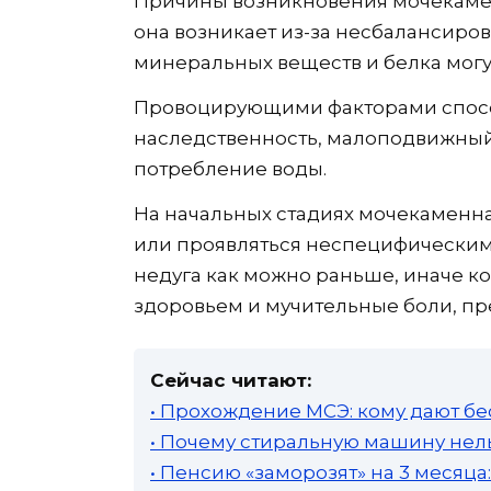
Причины возникновения мочекамен
она возникает из-за несбалансиро
минеральных веществ и белка могу
Провоцирующими факторами спосо
наследственность, малоподвижный 
потребление воды.
На начальных стадиях мочекаменн
или проявляться неспецифическим
недуга как можно раньше, иначе к
здоровьем и мучительные боли, п
Сейчас читают:
• Прохождение МСЭ: кому дают бе
• Почему стиральную машину нель
• Пенсию «заморозят» на 3 месяц