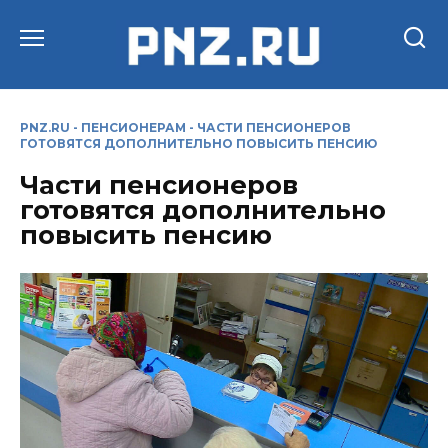
Перейти
к
содержанию
PNZ.RU
-
ПЕНСИОНЕРАМ
-
ЧАСТИ ПЕНСИОНЕРОВ
ГОТОВЯТСЯ ДОПОЛНИТЕЛЬНО ПОВЫСИТЬ ПЕНСИЮ
Части пенсионеров
готовятся дополнительно
повысить пенсию