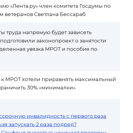
ию «Лента.ру» член комитета Госдумы по
м ветеранов Светлана Бессараб.
ы труда напрямую будет зависеть
 подготовили законопроект о занятости
еделенная увязка МРОТ и пособия по
а к МРОТ хотели приравнять максимальный
граничить 30% «минималки».
ссрочную инвалидность с первого раза
зя запускать 2 раза подряд?
а: Соцфонд внезапно начинает проверку