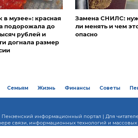
к в музее»: красная
Замена СНИЛС: ну
а подорожала до
ли менять и чем эт
тысяч рублей и
опасно
ти догнала размер
сии
Семьям
Жизнь
Финансы
Советы
Пе
| Пензенский информационный портал | Для читателе
фере связи, информационных технологий и массовых
от 18.02.2022 года. Учредитель ООО «ПНЗ». Главный р
fice@penzainform.ru | На портале PNZ.RU размещаются