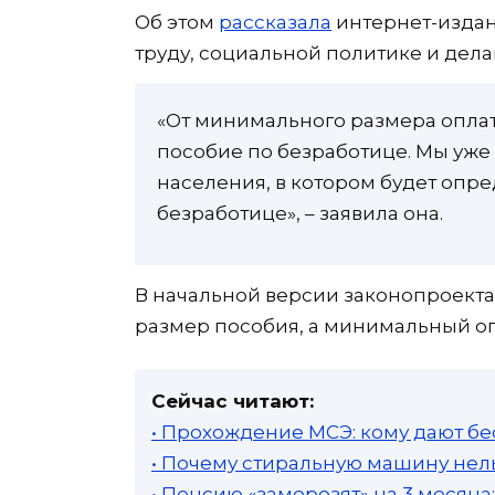
Об этом
рассказала
интернет-издан
труду, социальной политике и дела
«От минимального размера оплат
пособие по безработице. Мы уже
населения, в котором будет опр
безработице», – заявила она.
В начальной версии законопроект
размер пособия, а минимальный о
Сейчас читают:
• Прохождение МСЭ: кому дают бе
• Почему стиральную машину нель
• Пенсию «заморозят» на 3 месяц