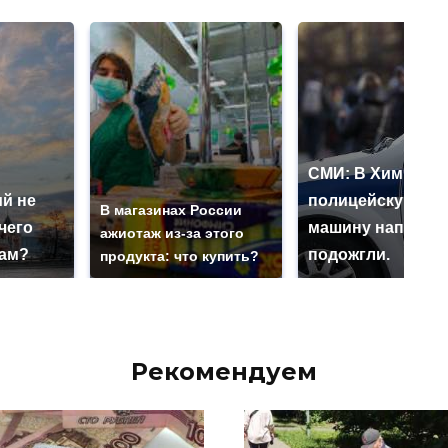
СМИ: В Химках н
й не
полицейскую
В магазинах России
чего
машину напали и
ажиотаж из-за этого
нам?
подожгли.
продукта: что купить?
Рекомендуем