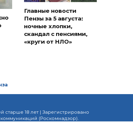
Главные новости
жно
Пензы за 5 августа:
о
ночные хлопки,
скандал с пенсиями,
«круги от НЛО»
нза
й старше 18 лет | Зарегистрировано
 коммуникаций (Роскомнадзор).
едактор — Белов В.Ю. Телефон
 информационные и авторские