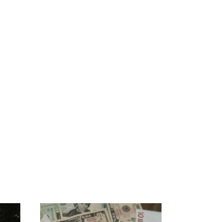
а
Где будет встреча
На Урале из казны
президентов США и
были украдены 18
России: Европа?
миллионов рублей