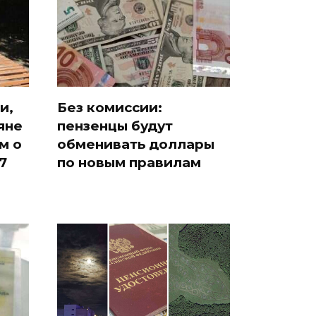
и,
Без комиссии:
яне
пензенцы будут
м о
обменивать доллары
7
по новым правилам