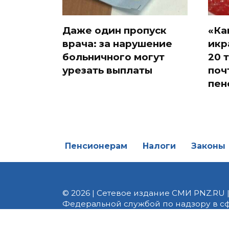
Даже один пропуск
«Ка
врача: за нарушение
икр
больничного могут
20 
урезать выплаты
поч
пен
Пенсионерам
Налоги
Законы
© 2026 | Сетевое издание СМИ PNZ.RU 
Федеральной службой по надзору в с
Реестровая запись ЭЛ № ФС 77 - 82747 
редакции 8 (8412) 238-002, e-mail: of