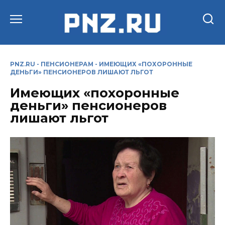
Перейти
к
содержанию
PNZ.RU
-
ПЕНСИОНЕРАМ
-
ИМЕЮЩИХ «ПОХОРОННЫЕ
ДЕНЬГИ» ПЕНСИОНЕРОВ ЛИШАЮТ ЛЬГОТ
Имеющих «похоронные
деньги» пенсионеров
лишают льгот