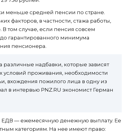
29 736 рублей.
ки меньше средней пенсии по стране.
их факторов, в частности, стажа работы,
. В том случае, если пенсия совсем
е до гарантированного минимума
ания пенсионера.
 различные надбавки, которые зависят
ых условий проживания, необходимости
и, вхождения пожилого лица в одну из
азал в интервью PNZ.RU экономист Герман
а ЕДВ — ежемесячную денежную выплату. Ее
отным категориям. На нее имеют право: