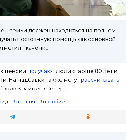
лен семьи должен находиться на полном
учать постоянную помощь как основной
отметил Ткаченко.
 к пенсии
получают
люди старше 80 лет и
ти. На надбавки также могут
рассчитывать
йонов Крайнего Севера.
лид
пенсия
пособие