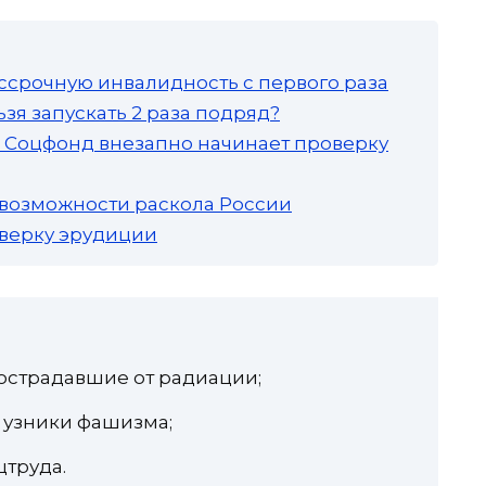
ссрочную инвалидность с первого раза
зя запускать 2 раза подряд?
а: Соцфонд внезапно начинает проверку
 возможности раскола России
роверку эрудиции
острадавшие от радиации;
узники фашизма;
цтруда.