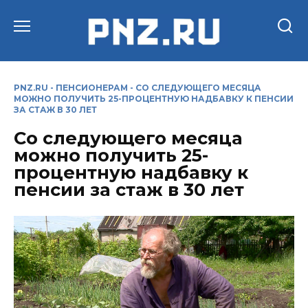
Перейти
к
содержанию
PNZ.RU
-
ПЕНСИОНЕРАМ
-
СО СЛЕДУЮЩЕГО МЕСЯЦА
МОЖНО ПОЛУЧИТЬ 25-ПРОЦЕНТНУЮ НАДБАВКУ К ПЕНСИИ
ЗА СТАЖ В 30 ЛЕТ
Со следующего месяца
можно получить 25-
процентную надбавку к
пенсии за стаж в 30 лет