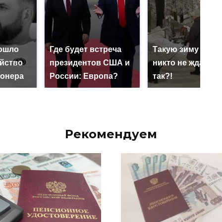
ошло
Где будет встреча
Такую зиму в Ро
ийство
президентов США и
никто не ждал: ка
онера
России: Европа?
так?!
Рекомендуем