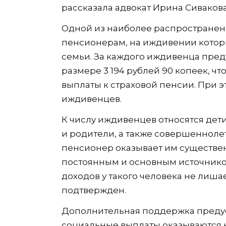
рассказала адвокат Ирина Сивакова
Одной из наиболее распространен
пенсионерам, на иждивении котор
семьи. За каждого иждивенца пред
размере 3 194 рублей 90 копеек, ч
выплаты к страховой пенсии. При э
иждивенцев.
К числу иждивенцев относятся дет
и родители, а также совершенноле
пенсионер оказывает им существ
постоянным и основным источнико
доходов у такого человека не лиша
подтвержден.
Дополнительная поддержка предус
социальные выплаты оказываются 