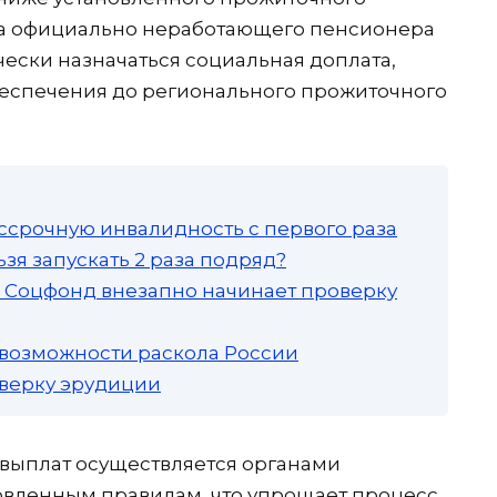
са официально неработающего пенсионера
ески назначаться социальная доплата,
беспечения до регионального прожиточного
ссрочную инвалидность с первого раза
зя запускать 2 раза подряд?
а: Соцфонд внезапно начинает проверку
 возможности раскола России
роверку эрудиции
 выплат осуществляется органами
овленным правилам, что упрощает процесс