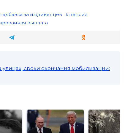
надбавка за иждивенцев
пенсия
ированная выплата
а улицах, сроки окончания мобилизации: