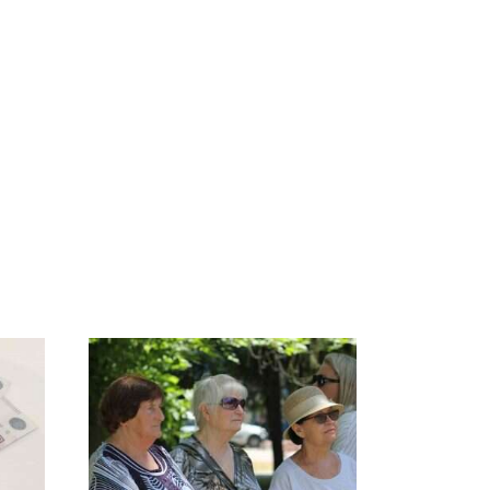
ссии
На Урале из казны
Как выглядит место
к
были украдены 18
крушение вертолета на
миллионов рублей
Кавказе: смотреть