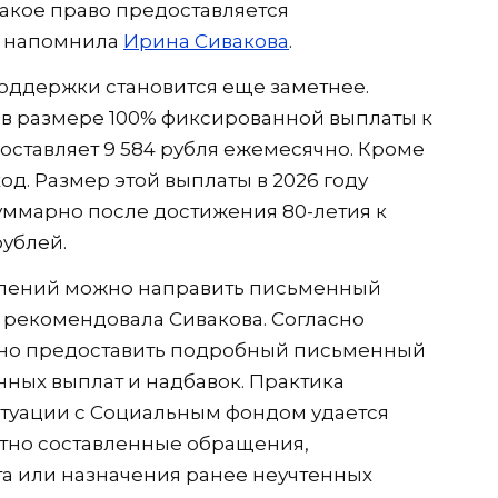
Такое право предоставляется
, напомнила
Ирина Сивакова
.
оддержки становится еще заметнее.
 в размере 100% фиксированной выплаты к
составляет 9 584 рубля ежемесячно. Кроме
од. Размер этой выплаты в 2026 году
 суммарно после достижения 80-летия к
рублей.
слений можно направить письменный
 рекомендовала Сивакова. Согласно
зано предоставить подробный письменный
нных выплат и надбавок. Практика
итуации с Социальным фондом удается
отно составленные обращения,
а или назначения ранее неучтенных