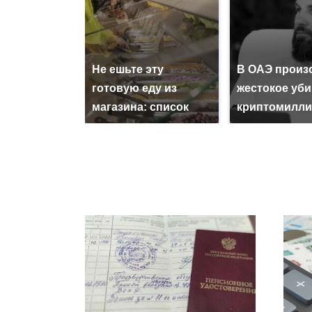
Не ешьте эту
В ОАЭ произ
готовую еду из
жестокое уб
магазина: список
криптомилли