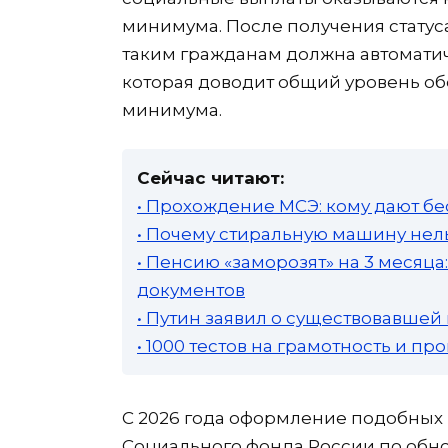
минимума. После получения стату
таким гражданам должна автоматич
которая доводит общий уровень о
минимума.
Сейчас читают:
• Прохождение МСЭ: кому дают бе
• Почему стиральную машину нель
• Пенсию «заморозят» на 3 месяц
документов
• Путин заявил о существовавшей
• 1000 тестов на грамотность и п
С 2026 года оформление подобных
Социального фонда России по обн