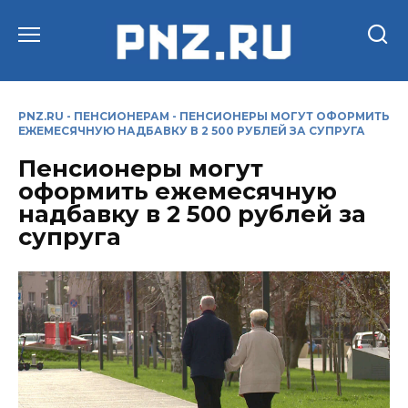
Перейти
к
содержанию
PNZ.RU
-
ПЕНСИОНЕРАМ
-
ПЕНСИОНЕРЫ МОГУТ ОФОРМИТЬ
ЕЖЕМЕСЯЧНУЮ НАДБАВКУ В 2 500 РУБЛЕЙ ЗА СУПРУГА
Пенсионеры могут
оформить ежемесячную
надбавку в 2 500 рублей за
супруга