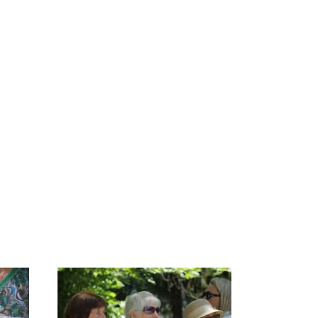
Таких событий не
В магазинах России
было с 1945: чего
 на
ажиотаж из-за этого
ждать всем нам?
есь
продукта: что купить?