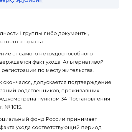
дности I группы либо документы,
тнего возраста.
ние от самого нетрудоспособного
тверждается факт ухода. Альтернативой
 регистрации по месту жительства.
к скончался, допускается подтверждение
азаний родственников, проживавших
предусмотрена пунктом 34 Постановления
. № 1015.
Социальный фонд России принимает
факта ухода соответствующий период