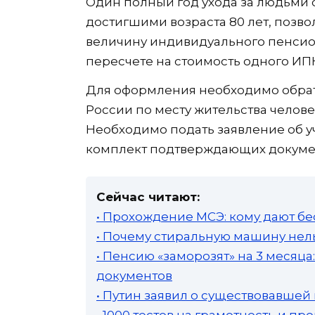
Один полный год ухода за людьми 
достигшими возраста 80 лет, позвол
величину индивидуального пенсион
пересчете на стоимость одного ИПК 
Для оформления необходимо обрат
России по месту жительства челове
Необходимо подать заявление об у
комплект подтверждающих докуме
Сейчас читают:
• Прохождение МСЭ: кому дают бе
• Почему стиральную машину нель
• Пенсию «заморозят» на 3 месяц
документов
• Путин заявил о существовавшей
• 1000 тестов на грамотность и п