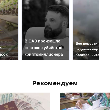
В ОАЭ произошло
Все новости по
из
жестокое убийство
падению вертолета
исок
криптомиллионера
Кавказе: читать зд
Рекомендуем