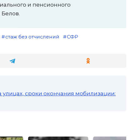
циального и пенсионного
 Белов.
стаж без отчислений
СФР
а улицах, сроки окончания мобилизации: