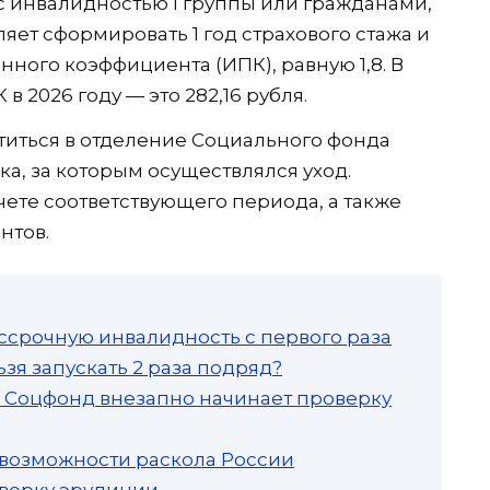
с инвалидностью I группы или гражданами,
яет сформировать 1 год страхового стажа и
ного коэффициента (ИПК), равную 1,8. В
в 2026 году — это 282,16 рубля.
иться в отделение Социального фонда
ка, за которым осуществлялся уход.
чете соответствующего периода, а также
нтов.
ссрочную инвалидность с первого раза
зя запускать 2 раза подряд?
а: Соцфонд внезапно начинает проверку
 возможности раскола России
роверку эрудиции