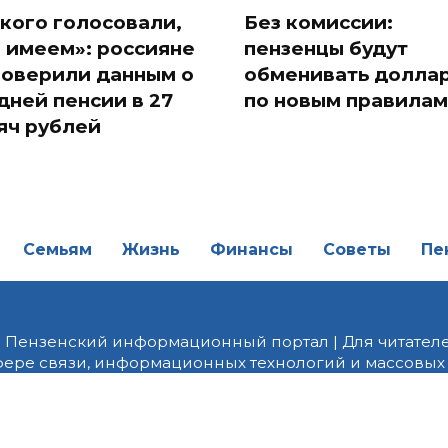
 кого голосовали,
Без комиссии:
и имеем»: россияне
пензенцы будут
поверили данным о
обменивать долла
дней пенсии в 27
по новым правилам
яч рублей
Семьям
Жизнь
Финансы
Советы
Пе
| Пензенский информационный портал | Для читателе
фере связи, информационных технологий и массовых
от 18.02.2022 года. Учредитель ООО «ПНЗ». Главный р
fice@penzainform.ru | На портале PNZ.RU размещаются
орских материалов без разрешения редакции запрещ
алов гиперссылка с указанием «как сообщает портал