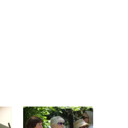
ссии
На Урале из казны
Как выглядит место
к
были украдены 18
крушение вертолета на
миллионов рублей
Кавказе: смотреть