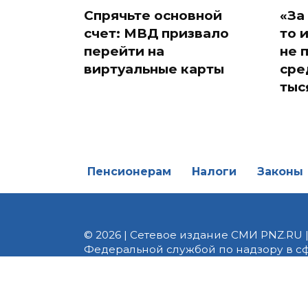
Спрячьте основной
«За
счет: МВД призвало
то 
перейти на
не 
виртуальные карты
сре
тыс
Пенсионерам
Налоги
Законы
© 2026 | Сетевое издание СМИ PNZ.RU 
Федеральной службой по надзору в с
Реестровая запись ЭЛ № ФС 77 - 82747 
редакции 8 (8412) 238-002, e-mail: of
материалы. Любое использование авт
информационных или авторских матери