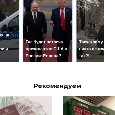
х на
ю
Где будет встреча
Такую зиму в Ро
ли и
президентов США и
никто не ждал: ка
России: Европа?
так?!
Рекомендуем