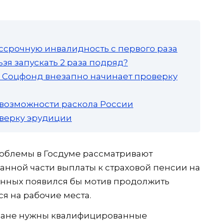
ссрочную инвалидность с первого раза
зя запускать 2 раза подряд?
а: Соцфонд внезапно начинает проверку
 возможности раскола России
роверку эрудиции
роблемы в Госдуме рассматривают
нной части выплаты к страховой пенсии на
оенных появился бы мотив продолжить
ся на рабочие места.
тране нужны квалифицированные