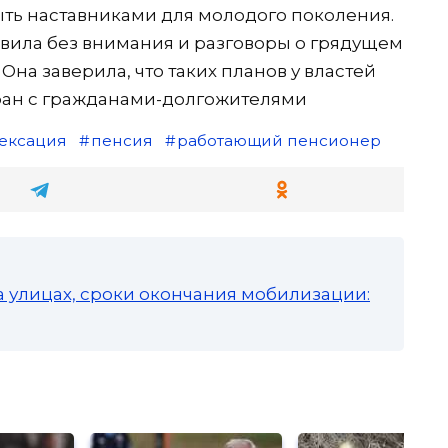
ть наставниками для молодого поколения.
авила без внимания и разговоры о грядущем
на заверила, что таких планов у властей
стран с гражданами-долгожителями
ексация
пенсия
работающий пенсионер
а улицах, сроки окончания мобилизации: