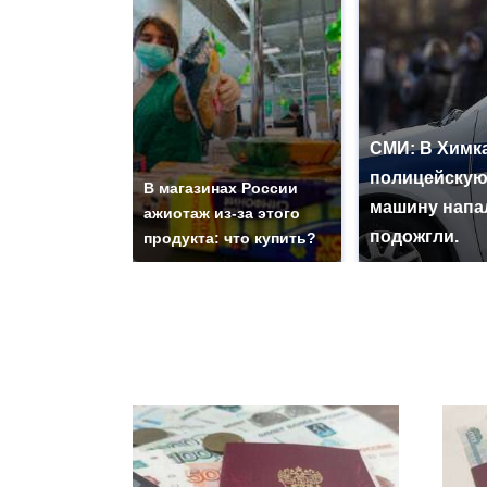
СМИ: В Химка
полицейску
В магазинах России
машину напа
ажиотаж из-за этого
подожгли.
продукта: что купить?