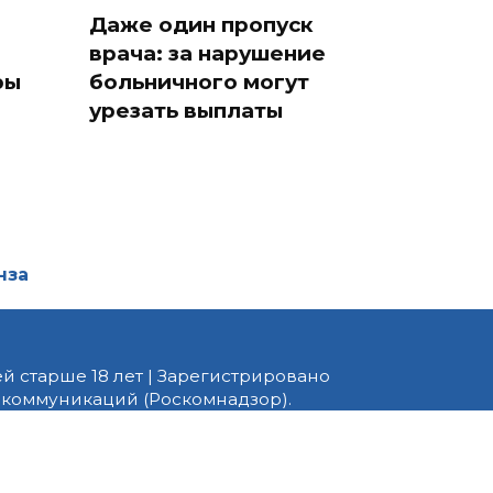
Даже один пропуск
врача: за нарушение
ры
больничного могут
урезать выплаты
нза
й старше 18 лет | Зарегистрировано
 коммуникаций (Роскомнадзор).
едактор — Белов В.Ю. Телефон
 информационные и авторские
ено. При перепечатке
 PNZ.RU» обязательна.