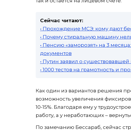
так и остается на лицевом счете.
Сейчас читают:
• Прохождение МСЭ: кому дают бе
• Почему стиральную машину нель
• Пенсию «заморозят» на 3 месяц
документов
• Путин заявил о существовавшей
• 1000 тестов на грамотность и п
Как один из вариантов решения п
возможность увеличения фиксирова
10-15%. Благодаря ему у трудоустр
работу, а у неработающих – вернуть
По замечанию Бессараб, сейчас с