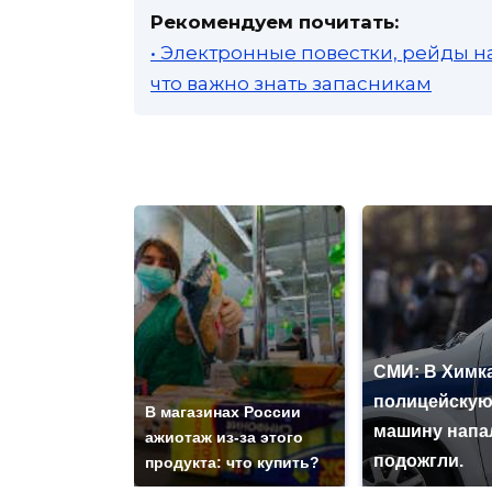
Рекомендуем почитать:
• Электронные повестки, рейды н
что важно знать запасникам
СМИ: В Химка
полицейску
В магазинах России
машину напа
ажиотаж из-за этого
подожгли.
продукта: что купить?