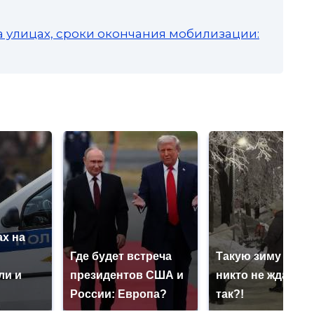
а улицах, сроки окончания мобилизации:
х на
ю
Где будет встреча
Такую зиму в Ро
ли и
президентов США и
никто не ждал: ка
России: Европа?
так?!