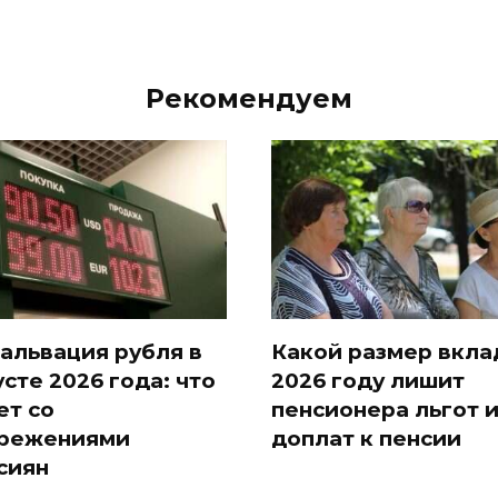
Рекомендуем
альвация рубля в
Какой размер вкла
усте 2026 года: что
2026 году лишит
ет со
пенсионера льгот 
режениями
доплат к пенсии
сиян