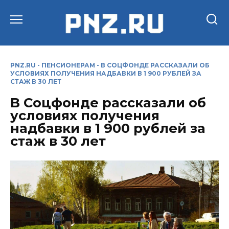
Перейти
к
содержанию
PNZ.RU
-
ПЕНСИОНЕРАМ
-
В СОЦФОНДЕ РАССКАЗАЛИ ОБ
УСЛОВИЯХ ПОЛУЧЕНИЯ НАДБАВКИ В 1 900 РУБЛЕЙ ЗА
СТАЖ В 30 ЛЕТ
В Соцфонде рассказали об
условиях получения
надбавки в 1 900 рублей за
стаж в 30 лет