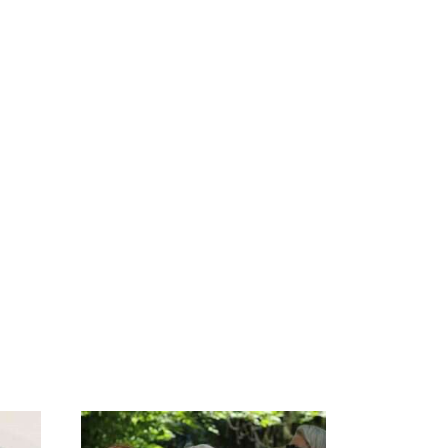
СМИ: В Химках на
е
полицейскую
В магазинах России
о
машину напали и
ажиотаж из-за этого
подожгли.
продукта: что купить?