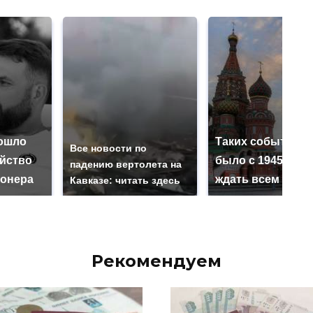
ошло
Таких событий н
Все новости по
ийство
было с 1945: чег
падению вертолета на
онера
ждать всем нам?
Кавказе: читать здесь
Рекомендуем