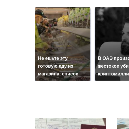
Не ешьте эту
В ОАЭ произ
готовую еду из
жестокое уб
магазина: список
криптомилли