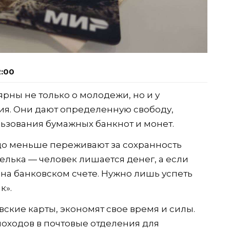
2:00
рны не только о молодежи, но и у
ия. Они дают определенную свободу,
ьзования бумажных банкнот и монет.
до меньше переживают за сохранность
шелька — человек лишается денег, а если
я на банковском счете. Нужно лишь успеть
к».
кие карты, экономят свое время и силы.
оходов в почтовые отделения для