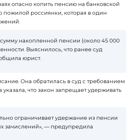
учаях опасно копить пенсию на банковской
ю пожилой россиянки, которая в один
ежений.
 сумму накопленной пенсии (около 45 000
енности. Выяснилось, что ранее суд
ообщила юрист.
ание. Она обратилась в суд с требованием
а указала, что закон запрещает удерживать
тельно ограничивает удержание из пенсии
щих зачислений», — предупредила