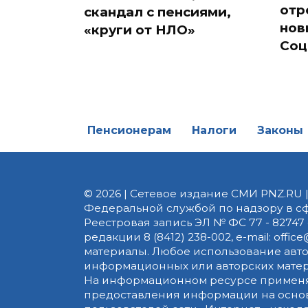
Главные новости
«Гд
Пензы за 5 августа:
пен
ночные хлопки,
отр
скандал с пенсиями,
нов
«круги от НЛО»
Соц