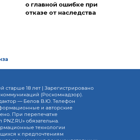
чать
«Все или ничего»:
рять
нотариус предупредил
о главной ошибке при
отказе от наследства