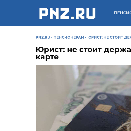
Перейти
к
ПЕНСИ
содержанию
PNZ.RU
-
ПЕНСИОНЕРАМ
-
ЮРИСТ: НЕ СТОИТ Д
Юрист: не стоит держ
карте