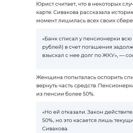
Юрист считает, что в некоторых сл
карте. Сивакова рассказала истори
момент лишилась всех своих сбер
«Банк списал у пенсионерки всю
рублей) в счет погашения задолж
взыскал с нее долг по ЖКУ», — с
Женщина попыталась оспорить спис
вернуть часть средств. Пенсионерк
из пенсии более 50%.
«Но ей отказали. Закон действи
50%, но это касается лишь теку
Сивакова.