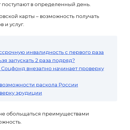
т поступают в определенный день.
вской карты – возможность получать
 и услуг.
ссрочную инвалидность с первого раза
зя запускать 2 раза подряд?
а: Соцфонд внезапно начинает проверку
 возможности раскола России
роверку эрудиции
 не обольщаться преимуществами
ожность.