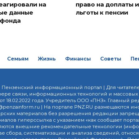
е такие средние
Как пенсионеру на
сии?» Россияне
работать и не поте
еагировали на
право на доплаты и
ые данные
льготы к пенсии
фонда