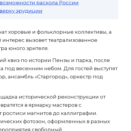
 возможности раскола России
роверку эрудиции
ат хоровые и фольклорные коллективы, а
 интерес вызовет театрализованное
ра юного зрителя.
й квиз по истории Пензы и парка, после
ка под весенним небом. Для гостей выступят
р, ансамбль «Старгород», оркестр под
ощадка исторической реконструкции от
евратятся в ярмарку мастеров с
 росписи магнитов до каллиграфии.
тических фотозон, оформленных в разных
мероприятия свободный.