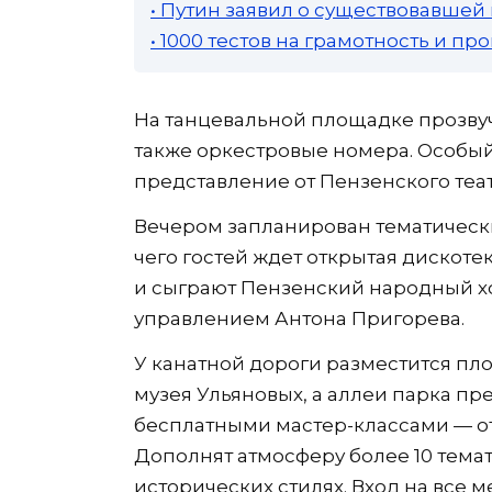
• Путин заявил о существовавшей
• 1000 тестов на грамотность и п
На танцевальной площадке прозвуч
также оркестровые номера. Особый
представление от Пензенского теат
Вечером запланирован тематически
чего гостей ждет открытая дискоте
и сыграют Пензенский народный хо
управлением Антона Пригорева.
У канатной дороги разместится пл
музея Ульяновых, а аллеи парка пр
бесплатными мастер-классами — от
Дополнят атмосферу более 10 тема
исторических стилях. Вход на все 