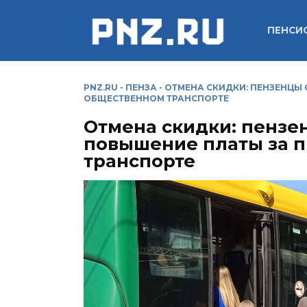
Перейти
к
ПЕНСИ
содержанию
PNZ.RU
-
ПЕНЗА
-
ОТМЕНА СКИДКИ: ПЕНЗЕНЦЫ
ОБЩЕСТВЕННОМ ТРАНСПОРТЕ
Отмена скидки: пензе
повышение платы за п
транспорте