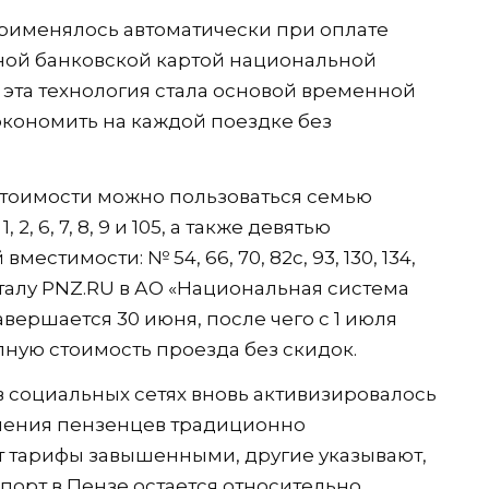
рименялось автоматически при оплате
ной банковской картой национальной
эта технология стала основой временной
кономить на каждой поездке без
тоимости можно пользоваться семью
 6, 7, 8, 9 и 105, а также девятью
тимости: № 54, 66, 70, 82с, 93, 130, 134,
орталу PNZ.RU в АО «Национальная система
вершается 30 июня, после чего с 1 июля
лную стоимость проезда без скидок.
в социальных сетях вновь активизировалось
нения пензенцев традиционно
ет тарифы завышенными, другие указывают,
порт в Пензе остается относительно