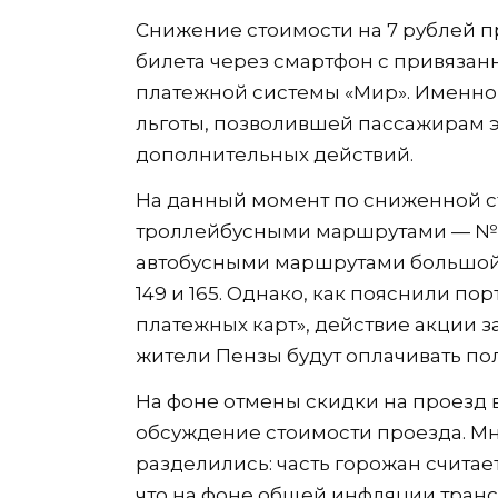
Снижение стоимости на 7 рублей п
билета через смартфон с привязан
платежной системы «Мир». Именно 
льготы, позволившей пассажирам э
дополнительных действий.
На данный момент по сниженной с
троллейбусными маршрутами — № 1, 2,
автобусными маршрутами большой вмес
149 и 165. Однако, как пояснили п
платежных карт», действие акции за
жители Пензы будут оплачивать по
На фоне отмены скидки на проезд 
обсуждение стоимости проезда. М
разделились: часть горожан счита
что на фоне общей инфляции транс