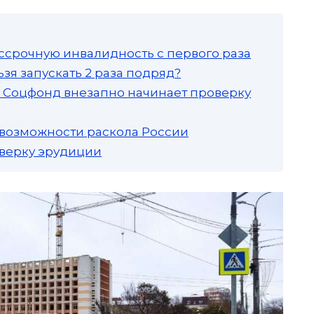
ссрочную инвалидность с первого раза
зя запускать 2 раза подряд?
а: Соцфонд внезапно начинает проверку
 возможности раскола России
роверку эрудиции