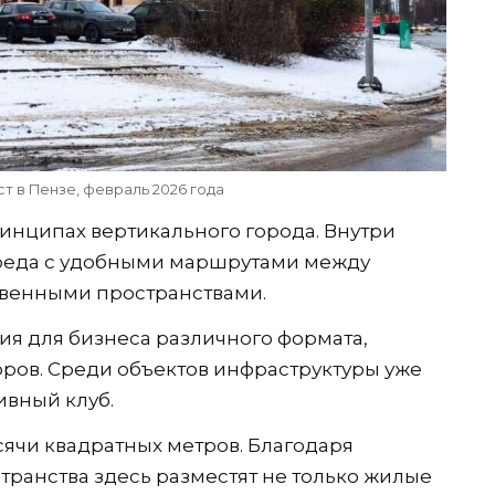
т в Пензе, февраль 2026 года
инципах вертикального города. Внутри
среда с удобными маршрутами между
венными пространствами.
я для бизнеса различного формата,
ров. Среди объектов инфраструктуры уже
вный клуб.
ысячи квадратных метров. Благодаря
ранства здесь разместят не только жилые