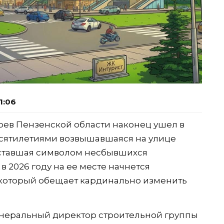
1:06
оев Пензенской области наконец ушел в
есятилетиями возвышавшаяся на улице
 ставшая символом несбывшихся
в 2026 году на ее месте начнется
 который обещает кардинально изменить
енеральный директор строительной группы