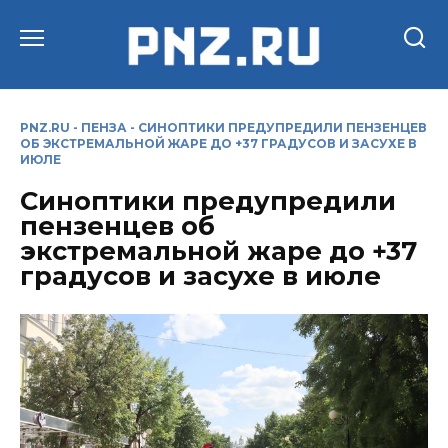
Перейти
к
содержанию
PNZ.RU
-
ПЕНЗА
-
СИНОПТИКИ ПРЕДУПРЕДИЛИ ПЕНЗЕНЦЕВ
ОБ ЭКСТРЕМАЛЬНОЙ ЖАРЕ ДО +37 ГРАДУСОВ И ЗАСУХЕ В
ИЮЛЕ
Синоптики предупредили
пензенцев об
экстремальной жаре до +37
градусов и засухе в июле