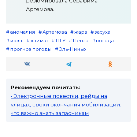
резюмировала Серафима
Артемова.
аномалия
Артемова
жара
засуха
июль
климат
ПГУ
Пенза
погода
прогноз погоды
Эль-Ниньо
Рекомендуем почитать:
• Электронные повестки, рейды на
улицах, сроки окончания мобилизации:
что важно знать запасникам