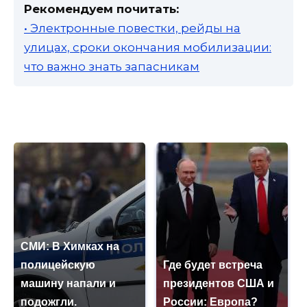
Рекомендуем почитать:
• Электронные повестки, рейды на
улицах, сроки окончания мобилизации:
что важно знать запасникам
СМИ: В Химках на
полицейскую
Где будет встреча
машину напали и
президентов США и
подожгли.
России: Европа?