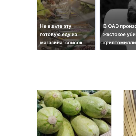
Не ешьте эту
В ОАЭ произ
готовую еду из
жестокое уб
магазина: список
криптомилли