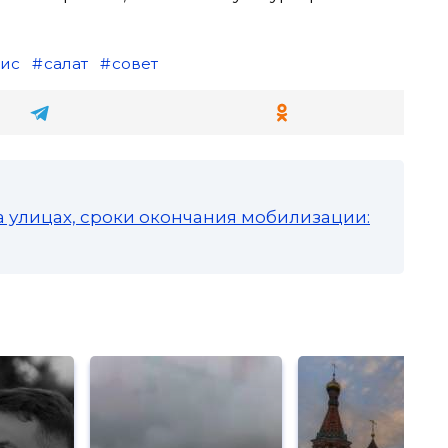
ис
салат
совет
а улицах, сроки окончания мобилизации: