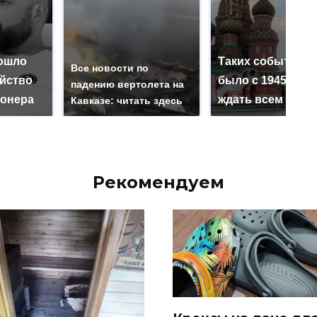
ошло
Таких событий н
Все новости по
ийство
было с 1945: чег
падению вертолета на
онера
ждать всем нам?
Кавказе: читать здесь
Рекомендуем