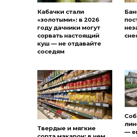
Кабачки стали
Бан
«золотыми»: в 2026
пос
году дачники могут
нез
сорвать настоящий
сне
куш — не отдавайте
соседям
Соб
лин
Твердые и мягкие
— е
сорта макарон: в чем