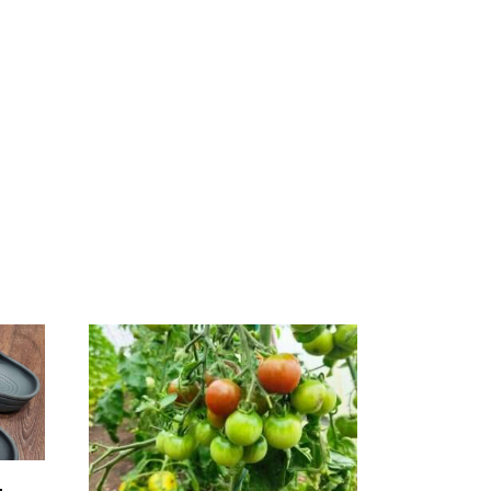
СМИ: В Химках на
е
полицейскую
В магазинах России
о
машину напали и
ажиотаж из-за этого
подожгли.
продукта: что купить?