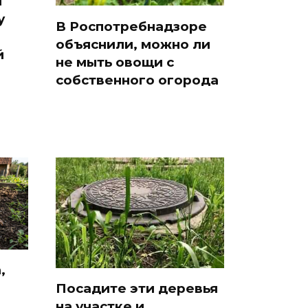
я
у
В Роспотребнадзоре
объяснили, можно ли
й
не мыть овощи с
собственного огорода
,
Посадите эти деревья
на участке и