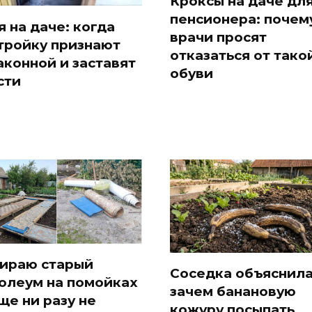
Кроксы на даче дл
пенсионера: почем
я на даче: когда
врачи просят
тройку признают
отказаться от тако
аконной и заставят
обуви
сти
ираю старый
Соседка объяснила
олеум на помойках
зачем банановую
ще ни разу не
кожуру посыпать