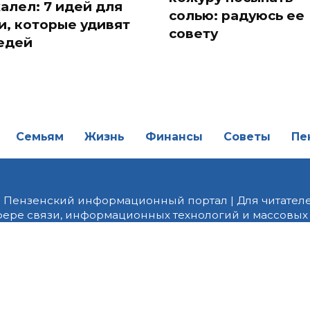
алел: 7 идей для
солью: радуюсь ее
и, которые удивят
совету
едей
Семьям
Жизнь
Финансы
Советы
Пе
| Пензенский информационный портал | Для читателе
фере связи, информационных технологий и массовых
от 18.02.2022 года. Учредитель ООО «ПНЗ». Главный р
fice@penzainform.ru | На портале PNZ.RU размещаются
орских материалов без разрешения редакции запрещ
алов гиперссылка с указанием «как сообщает портал
ются внешние рекомендательные технологии (инф
 сбора, систематизации и анализа сведений, относ