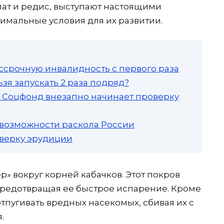
лат и редис, выступают настоящими
имальные условия для их развитии.
ссрочную инвалидность с первого раза
зя запускать 2 раза подряд?
а: Соцфонд внезапно начинает проверку
 возможности раскола России
роверку эрудиции
» вокруг корней кабачков. Этот покров
 предотвращая ее быстрое испарение. Кроме
отпугивать вредных насекомых, сбивая их с
.