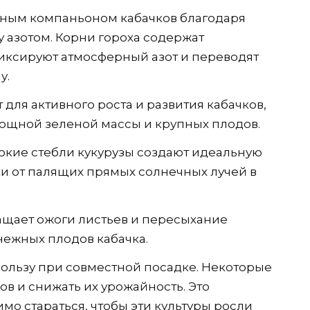
нным компаньоном кабачков благодаря
 азотом. Корни гороха содержат
иксируют атмосферный азот и переводят
у.
для активного роста и развития кабачков,
щной зеленой массы и крупных плодов.
окие стебли кукурузы создают идеальную
ки от палящих прямых солнечных лучей в
ащает ожоги листьев и пересыхание
нежных плодов кабачка.
пользу при совместной посадке. Некоторые
ков и снижать их урожайность. Это
имо стараться, чтобы эти культуры росли