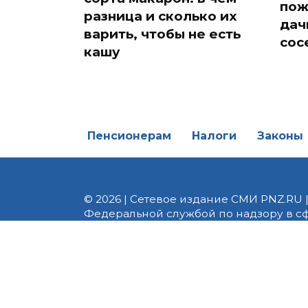
пож
разница и сколько их
дач
варить, чтобы не есть
сос
кашу
Пенсионерам
Налоги
Законы
© 2026 | Сетевое издание СМИ PNZ.RU 
Федеральной службой по надзору в с
Реестровая запись ЭЛ № ФС 77 - 82747 
редакции 8 (8412) 238-002, e-mail: of
материалы. Любое использование авт
информационных или авторских матери
На информационном ресурсе применя
предоставления информации на основе