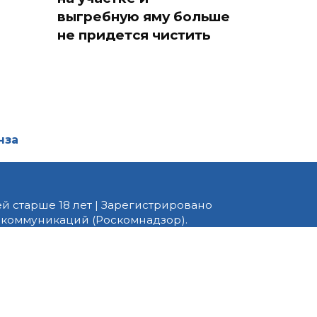
выгребную яму больше
не придется чистить
нза
й старше 18 лет | Зарегистрировано
 коммуникаций (Роскомнадзор).
едактор — Белов В.Ю. Телефон
 информационные и авторские
ено. При перепечатке
 PNZ.RU» обязательна.
ормационные технологии
ящихся к предпочтениям