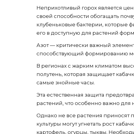
Неприхотливый горох является це
своей способности обогащать почву
клубеньковые бактерии, которые ф
его в доступную для растений форм
Азот — критически важный элемент 
способствующий формированию мо
В регионах с жарким климатом выс
полутень, которая защищает кабач
самые знойные часы.
Эта естественная защита предотвр
растений, что особенно важно для 
Однако не все растения приносят 
культуры могут угнетать рост кабач
картофель, огурцы, тыквы. Необход