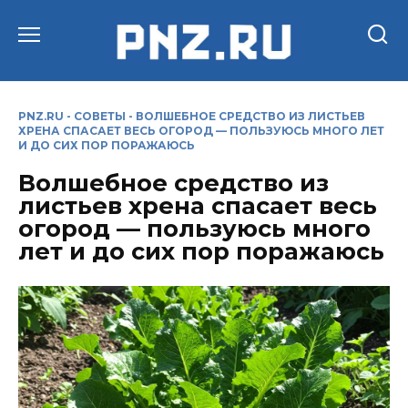
Перейти
к
содержанию
PNZ.RU
-
СОВЕТЫ
-
ВОЛШЕБНОЕ СРЕДСТВО ИЗ ЛИСТЬЕВ
ХРЕНА СПАСАЕТ ВЕСЬ ОГОРОД — ПОЛЬЗУЮСЬ МНОГО ЛЕТ
И ДО СИХ ПОР ПОРАЖАЮСЬ
Волшебное средство из
листьев хрена спасает весь
огород — пользуюсь много
лет и до сих пор поражаюсь