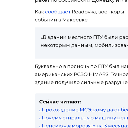
ракет по российским Донецку и Ма
Как
сообщает
Readovka, военкоры
событии в Макеевке.
«В здании местного ПТУ были р
некоторым данным, мобилизован
Буквально в полночь по ПТУ был н
американских РСЗО HIMARS. Точное
здание получило сильные разруше
Сейчас читают:
• Прохождение МСЭ: кому дают бе
• Почему стиральную машину нель
• Пенсию «заморозят» на 3 месяц