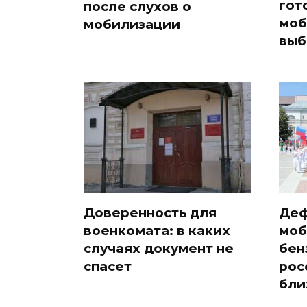
гот
после слухов о
моб
мобилизации
выб
Доверенность для
Деф
военкомата: в каких
моб
случаях документ не
бен
спасет
рос
бли