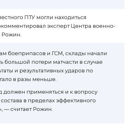
 местного ПТУ могли находиться
комментировал эксперт Центра военно-
 Рожин.
ам боеприпасов и ГСМ, склады начали
ь большой потери матчасти в случае
ьтаты и результативных ударов по
тало в разы меньше.
д должен применяться и к вопросу
состава в пределах эффективного
, — считает Рожин.