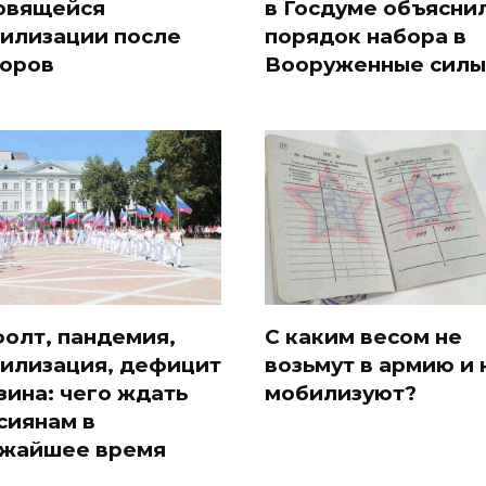
овящейся
в Госдуме объясни
илизации после
порядок набора в
оров
Вооруженные силы
олт, пандемия,
С каким весом не
илизация, дефицит
возьмут в армию и 
зина: чего ждать
мобилизуют?
сиянам в
жайшее время