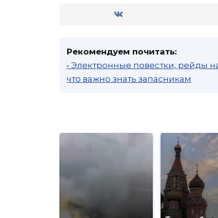
Рекомендуем почитать:
• Электронные повестки, рейды н
что важно знать запасникам