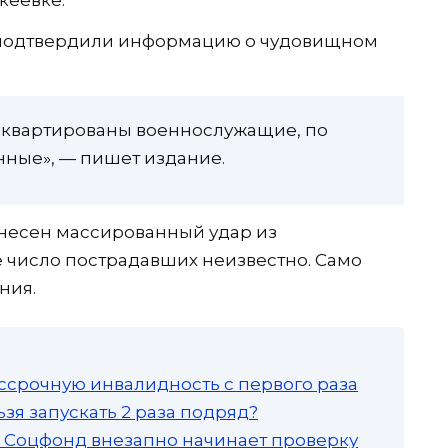
кеевке.
 подтвердили информацию о чудовищном
асквартированы военнослужащие, по
ные», — пишет издание.
анесен массированный удар из
 число пострадавших неизвестно. Само
ния.
ссрочную инвалидность с первого раза
зя запускать 2 раза подряд?
а: Соцфонд внезапно начинает проверку