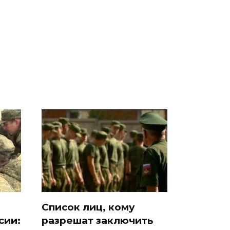
Где будет встреча
На Урале из казны
президентов США и
были украдены 18
России: Европа?
миллионов рублей
Список лиц, кому
сии:
разрешат заключить