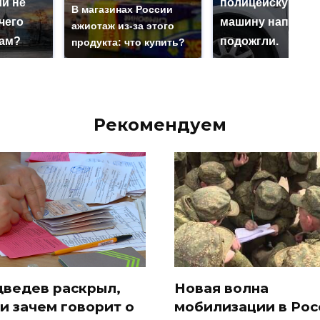
й не
полицейскую
В магазинах России
чего
машину напали и
ажиотаж из-за этого
нам?
подожгли.
продукта: что купить?
Рекомендуем
ведев раскрыл,
Новая волна
 и зачем говорит о
мобилизации в Рос