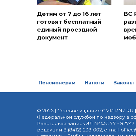
Детям от 7 до 16 лет
ВС 
готовят бесплатный
раз
единый проездной
вре
документ
моб
Пенсионерам
Налоги
Законы
© 2026 | Сетевое издание СМИ PNZ.RU 
Федеральной службой по надзору в с
Реестровая запись ЭЛ № ФС 77 - 82747 
редакции 8 (8412) 238-002, e-mail: of