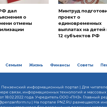
РФ дал
Минтруд подготов
ъяснения о
проект о
мени отмены
единовременных
илизации
выплатах на детей 
12 субъектов РФ
Семьям
Жизнь
Финансы
Советы
Пе
| Пензенский информационный портал | Для читателе
фере связи, информационных технологий и массовых
от 18.02.2022 года. Учредитель ООО «ПНЗ». Главный р
fice@penzainform.ru | На портале PNZ.RU размещаются