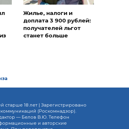
ил
Жилье, налоги и
доплата 3 900 рублей:
получателей льгот
из
станет больше
нза
й старше 18 лет | Зарегистрировано
 коммуникаций (Роскомнадзор).
едактор — Белов В.Ю. Телефон
 информационные и авторские