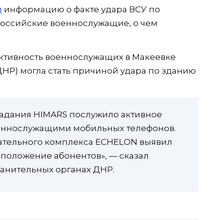
л
информацию о факте удара ВСУ по
российские военнослужащие, о чем
активность военнослужащих в Макеевке
НР) могла стать причиной удара по зданию
адания HIMARS послужило активное
ннослужащими мобильных телефонов.
ательного комплекса ECHELON выявил
оположение абонентов», — сказал
ранительных органах ДНР.