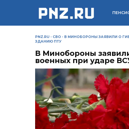
Перейти
к
ПЕНСИ
содержанию
PNZ.RU
-
СВО
-
В МИНОБОРОНЫ ЗАЯВИЛИ О ГИБ
ЗДАНИЮ ПТУ
В Минобороны заявили
военных при ударе ВС