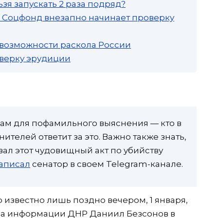
зя запускать 2 раза подряд?
а: Соцфонд внезапно начинает проверку
 возможности раскола России
роверку эрудиции
ам для пофамильного выяснения — кто в
ителей ответит за это. Важно также знать,
вал этот чудовищный акт по убийству
аписал
сенатор в своем Telegram-канале.
известно лишь поздно вечером, 1 января,
ра информации ДНР Даниил Безсонов в