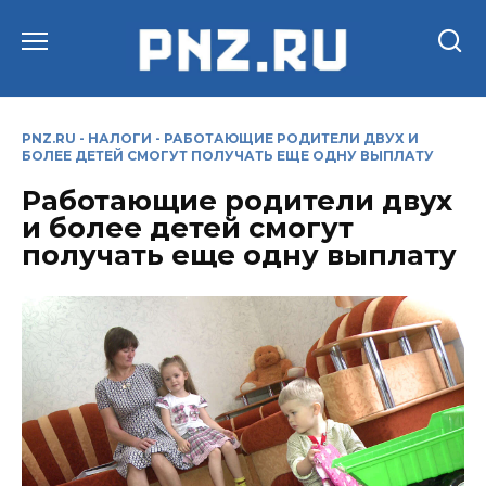
Перейти
к
содержанию
PNZ.RU
-
НАЛОГИ
-
РАБОТАЮЩИЕ РОДИТЕЛИ ДВУХ И
БОЛЕЕ ДЕТЕЙ СМОГУТ ПОЛУЧАТЬ ЕЩЕ ОДНУ ВЫПЛАТУ
Работающие родители двух
и более детей смогут
получать еще одну выплату