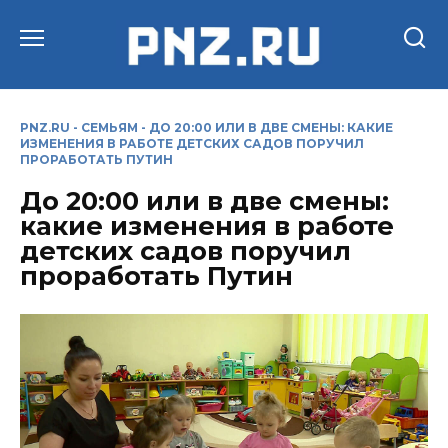
Перейти
к
содержанию
PNZ.RU
-
СЕМЬЯМ
-
ДО 20:00 ИЛИ В ДВЕ СМЕНЫ: КАКИЕ
ИЗМЕНЕНИЯ В РАБОТЕ ДЕТСКИХ САДОВ ПОРУЧИЛ
ПРОРАБОТАТЬ ПУТИН
До 20:00 или в две смены:
какие изменения в работе
детских садов поручил
проработать Путин