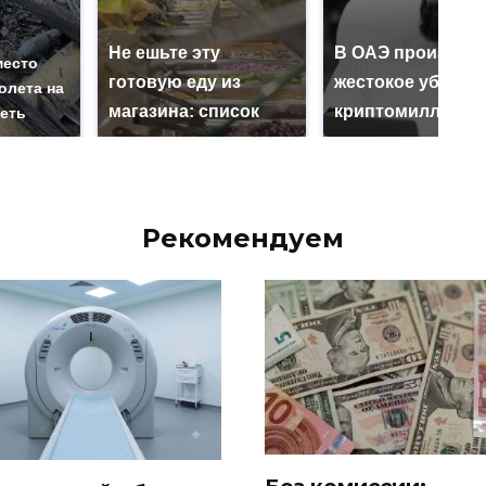
Не ешьте эту
В ОАЭ произошл
место
готовую еду из
жестокое убийст
олета на
магазина: список
криптомиллионе
реть
Рекомендуем