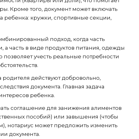
мости (квартиры или доли), что помогает
ы. Кроме того, документ может включать
а ребенка: кружки, спортивные секции,
комбинированный подход, когда часть
 а часть в виде продуктов питания, одежды
о позволяет учесть реальные потребности
бстоятельств.
а родителя действуют добровольно,
следствия документа. Главная задача
интересов ребенка.
вать соглашение для занижения алиментов
ственных пособий) или завышения (чтобы
м), нотариус может предложить изменить
нии документа.