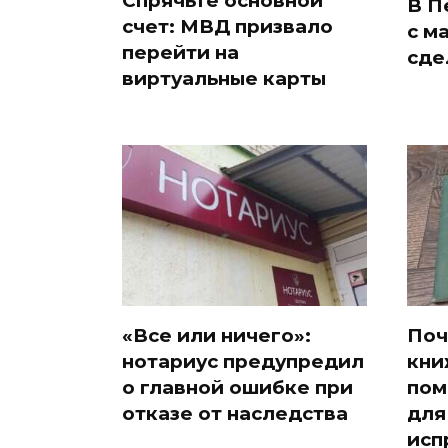
Спрячьте основной
В П
счет: МВД призвало
с м
перейти на
сде
виртуальные карты
«Все или ничего»:
Поч
нотариус предупредил
кни
о главной ошибке при
пом
отказе от наследства
для
исп