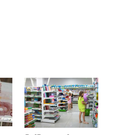
о
Таких событий не
Все новости по
во
было с 1945: чего
падению вертолета на
ра
ждать всем нам?
Кавказе: читать здесь