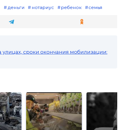
ы
деньги
нотариус
ребенок
семья
а улицах, сроки окончания мобилизации: