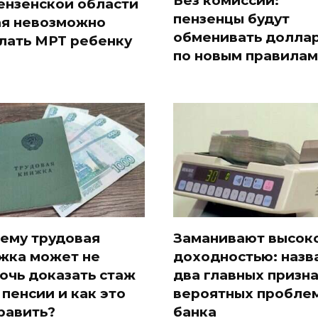
Без комиссии:
ензенской области
пензенцы будут
ая невозможно
обменивать долла
лать МРТ ребенку
по новым правилам
ему трудовая
Заманивают высок
жка может не
доходностью: назв
очь доказать стаж
два главных призн
 пенсии и как это
вероятных проблем
равить?
банка