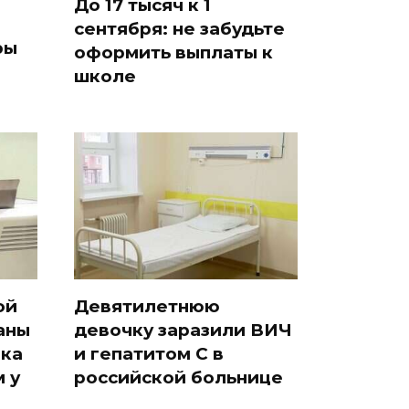
До 17 тысяч к 1
сентября: не забудьте
ры
оформить выплаты к
школе
ой
Девятилетнюю
аны
девочку заразили ВИЧ
ака
и гепатитом С в
 у
российской больнице