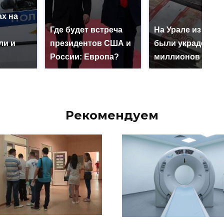
х на
ю
Где будет встреча
На Урале из казн
ли и
президентов США и
были украдены 1
России: Европа?
миллионов рубл
Рекомендуем