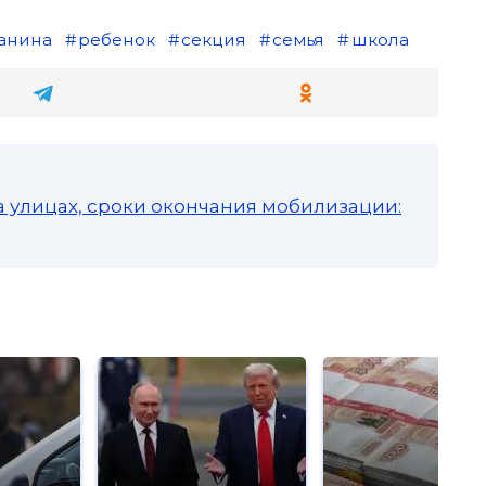
анина
ребенок
секция
семья
школа
а улицах, сроки окончания мобилизации: