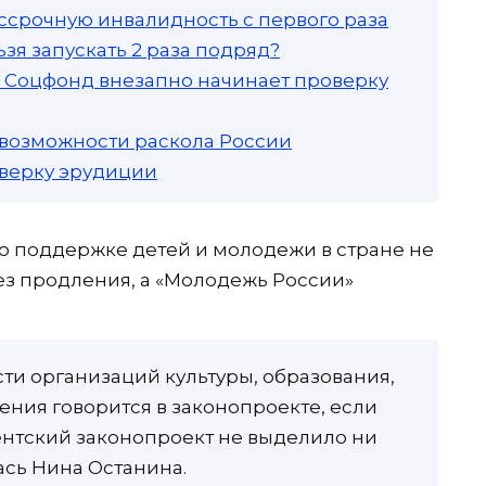
ссрочную инвалидность с первого раза
зя запускать 2 раза подряд?
а: Соцфонд внезапно начинает проверку
 возможности раскола России
роверку эрудиции
о поддержке детей и молодежи в стране не
без продления, а «Молодежь России»
сти организаций культуры, образования,
ения говорится в законопроекте, если
ентский законопроект не выделило ни
ась Нина Останина.