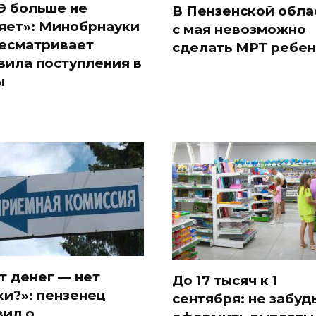
Э больше не
В Пензенской обла
яет»: Минобрнауки
с мая невозможно
есматривает
сделать МРТ ребен
вила поступления в
ы
т денег — нет
До 17 тысяч к 1
ки?»: пензенец
сентября: не забуд
вил о