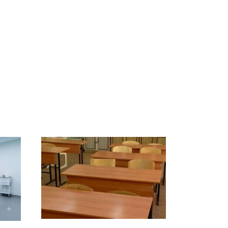
ы
Такую зиму в России
Как выглядит место
8
никто не ждал: как
крушение вертолета на
ей
так?!
Кавказе: смотреть