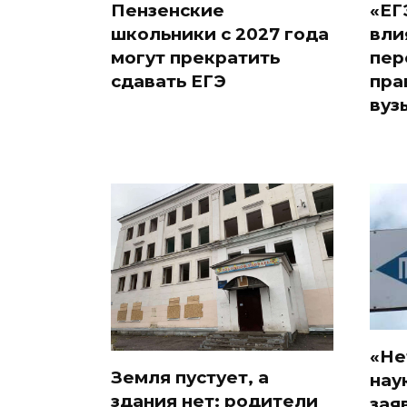
Пензенские
«ЕГ
школьники с 2027 года
вли
могут прекратить
пер
сдавать ЕГЭ
пра
вуз
«Не
Земля пустует, а
нау
здания нет: родители
зая