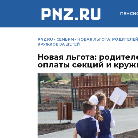
Перейти
к
ПЕНСИ
содержанию
PNZ.RU
-
СЕМЬЯМ
-
НОВАЯ ЛЬГОТА: РОДИТЕЛЕ
КРУЖКОВ ЗА ДЕТЕЙ
Новая льгота: родител
оплаты секций и круж