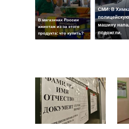
СМИ: В Химка
полицейску
В магазинах России
машину напа
ажиотаж из-за этого
подожгли.
продукта: что купить?