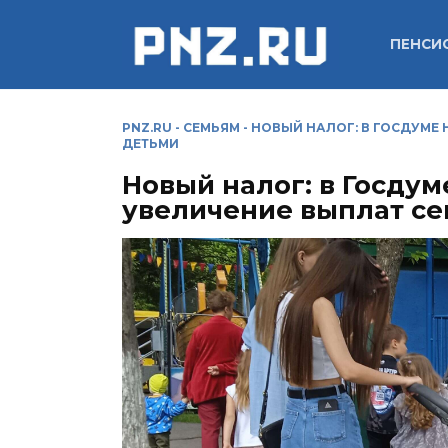
Перейти
к
ПЕНСИ
содержанию
PNZ.RU
-
СЕМЬЯМ
-
НОВЫЙ НАЛОГ: В ГОСДУМЕ 
ДЕТЬМИ
Новый налог: в Госдум
увеличение выплат се