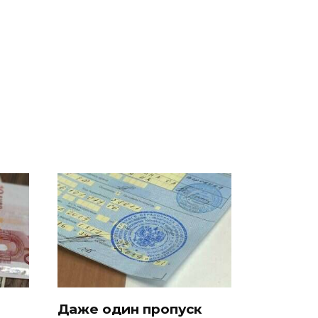
а
Где будет встреча
На Урале из казны
президентов США и
были украдены 18
России: Европа?
миллионов рублей
Даже один пропуск