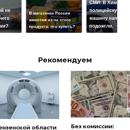
СМИ: В Химках н
й не
полицейскую
В магазинах России
чего
машину напали и
ажиотаж из-за этого
нам?
подожгли.
продукта: что купить?
Рекомендуем
Без комиссии:
ензенской области