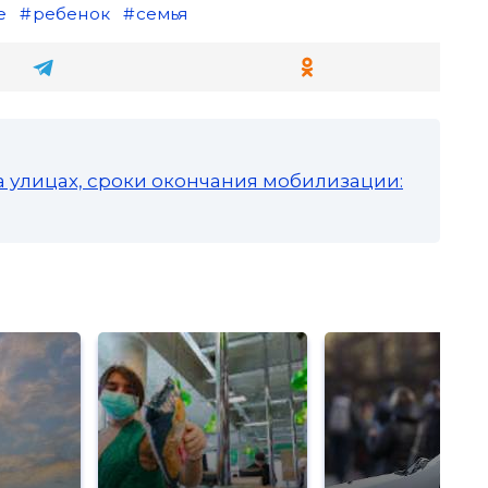
е
ребенок
семья
а улицах, сроки окончания мобилизации: