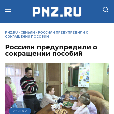
Перейти
к
содержанию
PNZ.RU
-
СЕМЬЯМ
-
РОССИЯН ПРЕДУПРЕДИЛИ О
СОКРАЩЕНИИ ПОСОБИЙ
Россиян предупредили о
сокращении пособий
СЕМЬЯМ