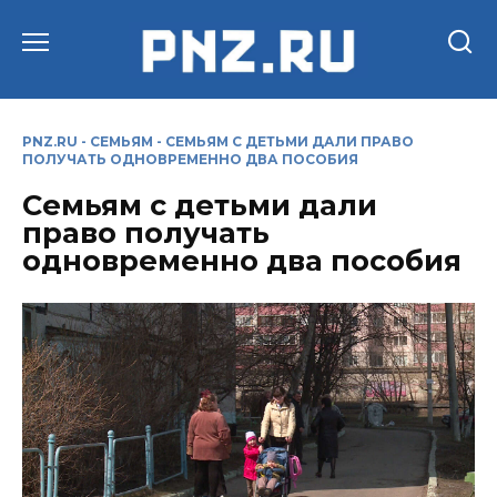
Перейти
к
содержанию
PNZ.RU
-
СЕМЬЯМ
-
СЕМЬЯМ С ДЕТЬМИ ДАЛИ ПРАВО
ПОЛУЧАТЬ ОДНОВРЕМЕННО ДВА ПОСОБИЯ
Семьям с детьми дали
право получать
одновременно два пособия