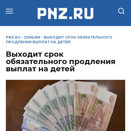
Перейти
к
содержанию
PNZ.RU
-
СЕМЬЯМ
-
ВЫХОДИТ СРОК ОБЯЗАТЕЛЬНОГО
ПРОДЛЕНИЯ ВЫПЛАТ НА ДЕТЕЙ
Выходит срок
обязательного продления
выплат на детей