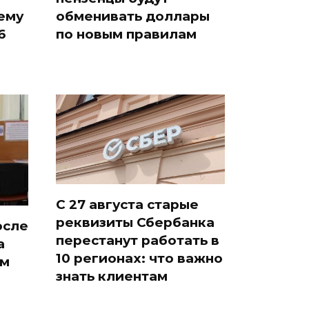
ему
обменивать доллары
6
по новым правилам
С 27 августа старые
реквизиты Сбербанка
осле
перестанут работать в
а
10 регионах: что важно
ам
знать клиентам