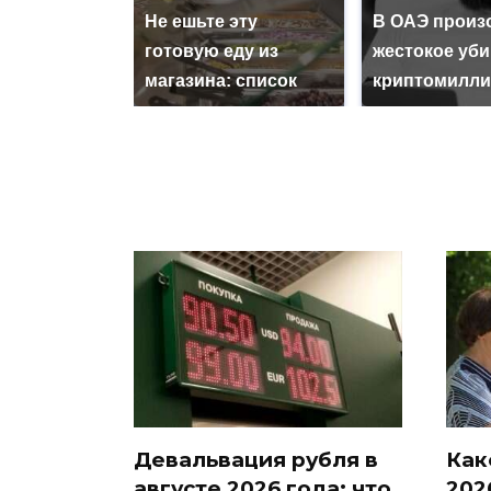
Не ешьте эту
В ОАЭ произ
готовую еду из
жестокое уб
магазина: список
криптомилли
Девальвация рубля в
Как
августе 2026 года: что
202