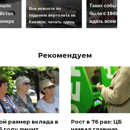
ошло
Таких событий н
Все новости по
ийство
было с 1945: чег
падению вертолета на
онера
ждать всем нам?
Кавказе: читать здесь
Рекомендуем
ой размер вклада в
Рост в 76 раз: ЦБ
6 году лишит
назвал главную