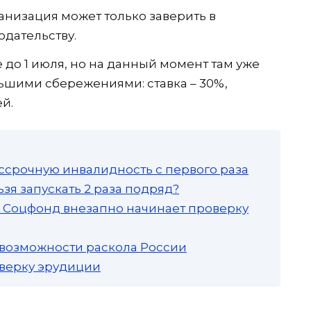
низация может только заверить в
одательству.
 до 1 июля, но на данный момент там уже
ьшими сбережениями: ставка – 30%,
й.
ссрочную инвалидность с первого раза
зя запускать 2 раза подряд?
а: Соцфонд внезапно начинает проверку
 возможности раскола России
роверку эрудиции