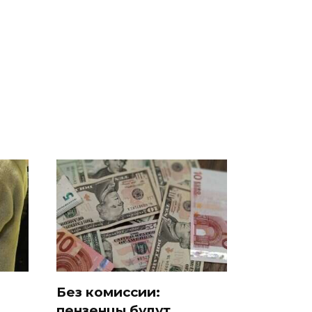
е
полицейскую
В магазинах России
о
машину напали и
ажиотаж из-за этого
подожгли.
продукта: что купить?
Без комиссии:
пензенцы будут