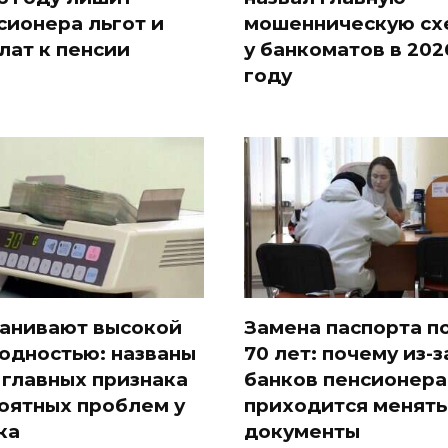
сионера льгот и
мошенническую сх
лат к пенсии
у банкоматов в 202
году
анивают высокой
Замена паспорта п
одностью: названы
70 лет: почему из-з
 главных признака
банков пенсионер
оятных проблем у
приходится менять
ка
документы