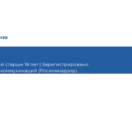
нза
й старше 18 лет | Зарегистрировано
 коммуникаций (Роскомнадзор).
едактор — Белов В.Ю. Телефон
 информационные и авторские
ено. При перепечатке
 PNZ.RU» обязательна.
ормационные технологии
ящихся к предпочтениям
вила применения рекомендательных
ать этот Сайт, вы соглашаетесь с