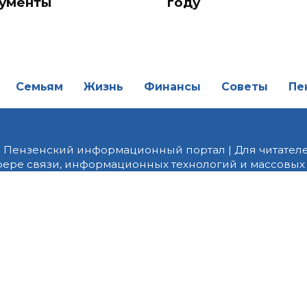
ументы
году
Семьям
Жизнь
Финансы
Советы
Пе
| Пензенский информационный портал | Для читателе
фере связи, информационных технологий и массовых
от 18.02.2022 года. Учредитель ООО «ПНЗ». Главный р
fice@penzainform.ru | На портале PNZ.RU размещаются
орских материалов без разрешения редакции запрещ
алов гиперссылка с указанием «как сообщает портал
ются внешние рекомендательные технологии (инф
 сбора, систематизации и анализа сведений, относ
дящихся на территории Российской Федерации)».
Пра
 Яндекс Метрика и LiveInternet. Продолжая использов