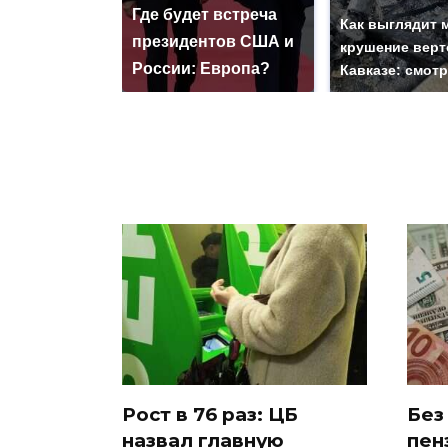
Где будет встреча
Как выглядит 
президентов США и
крушение верт
России: Европа?
Кавказе: смот
Рост в 76 раз: ЦБ
Без
назвал главную
пен