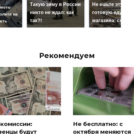
Такую зиму в России
Не ешьте эту
место
никто не ждал: как
готовую еду из
олета на
так?!
магазина: список
реть
Рекомендуем
 комиссии:
Не бесплатно: с
зенцы будут
октября меняются