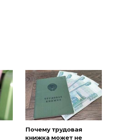
В ОАЭ произошло
Все новости по
жестокое убийство
падению вертолета на
криптомиллионера
Кавказе: читать здесь
Почему трудовая
книжка может не