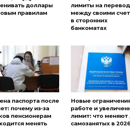
енивать доллары
лимиты на перево
новым правилам
между своими сче
в сторонних
банкоматах
ена паспорта после
Новые ограничения
лет: почему из-за
работе и увеличен
ков пенсионерам
лимит: что меняют
ходится менять
самозанятых в 202