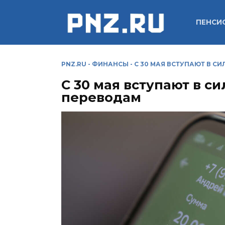
Перейти
к
ПЕНСИ
содержанию
PNZ.RU
-
ФИНАНСЫ
-
С 30 МАЯ ВСТУПАЮТ В С
С 30 мая вступают в с
переводам