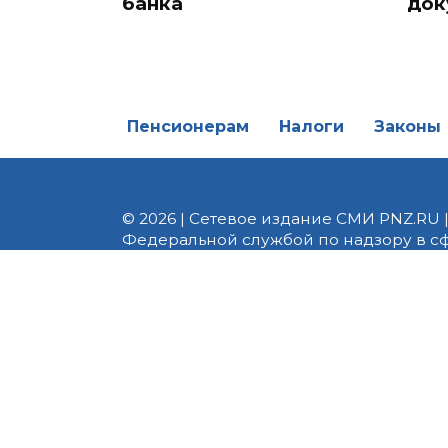
банка
док
Пенсионерам
Налоги
Законы
© 2026 | Сетевое издание СМИ PNZ.RU 
Федеральной службой по надзору в с
Реестровая запись ЭЛ № ФС 77 - 82747 
редакции 8 (8412) 238-002, e-mail: of
материалы. Любое использование авт
информационных или авторских матери
На информационном ресурсе применя
предоставления информации на основе
пользователей сети «Интернет», нахо
технологий
.
Сайт использует сервисы веб-аналитики