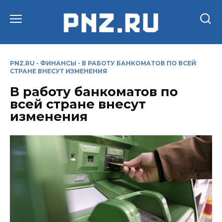
Перейти
к
содержанию
PNZ.RU
-
ФИНАНСЫ
-
В РАБОТУ БАНКОМАТОВ ПО ВСЕЙ
СТРАНЕ ВНЕСУТ ИЗМЕНЕНИЯ
В работу банкоматов по
всей стране внесут
изменения