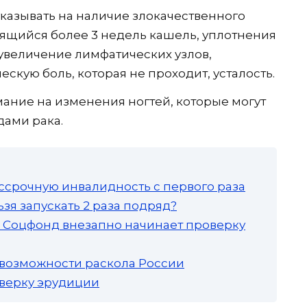
указывать на наличие злокачественного
лящийся более 3 недель кашель, уплотнения
, увеличение лимфатических узлов,
скую боль, которая не проходит, усталость.
ание на изменения ногтей, которые могут
дами рака.
ссрочную инвалидность с первого раза
зя запускать 2 раза подряд?
а: Соцфонд внезапно начинает проверку
 возможности раскола России
роверку эрудиции