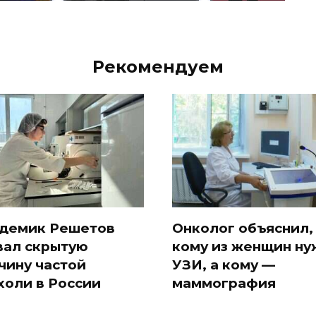
Рекомендуем
демик Решетов
Онколог объяснил,
вал скрытую
кому из женщин ну
чину частой
УЗИ, а кому —
холи в России
маммография