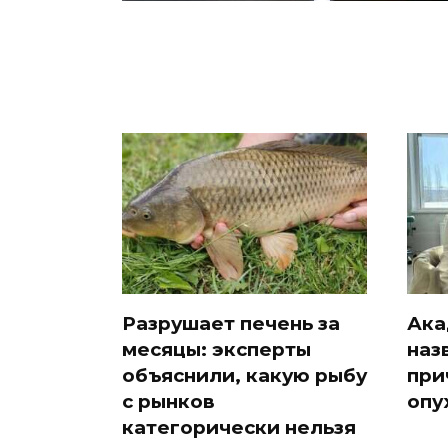
Разрушает печень за
Ака
месяцы: эксперты
наз
объяснили, какую рыбу
при
с рынков
опу
категорически нельзя