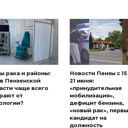
ы рака и районы:
Новости Пензы с 15
 в Пензенской
21 июня:
асти чаще всего
«принудительная
рают от
мобилизация»,
ологии?
дефицит бензина,
«новый рак», перв
кандидат на
должность