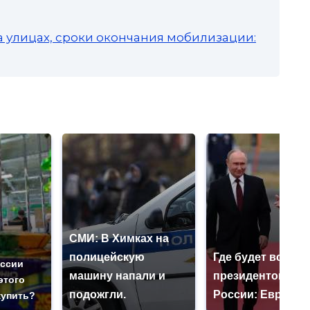
а улицах, сроки окончания мобилизации:
СМИ: В Химках на
полицейскую
Где будет встреч
оссии
машину напали и
президентов СШ
этого
подожгли.
России: Европа?
купить?