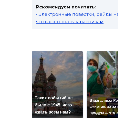
Рекомендуем почитать:
• Электронные повестки, рейды н
что важно знать запасникам
Таких событий не
В магазинах Р
было с 1945: чего
ажиотаж из-за 
ждать всем нам?
продукта: что 