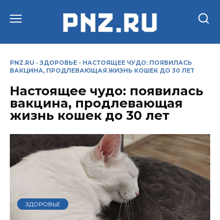
Перейти
к
содержанию
PNZ.RU
-
ЗДОРОВЬЕ
-
НАСТОЯЩЕЕ ЧУДО: ПОЯВИЛАСЬ
ВАКЦИНА, ПРОДЛЕВАЮЩАЯ ЖИЗНЬ КОШЕК ДО 30 ЛЕТ
Настоящее чудо: появилась
вакцина, продлевающая
жизнь кошек до 30 лет
ЗДОРОВЬЕ