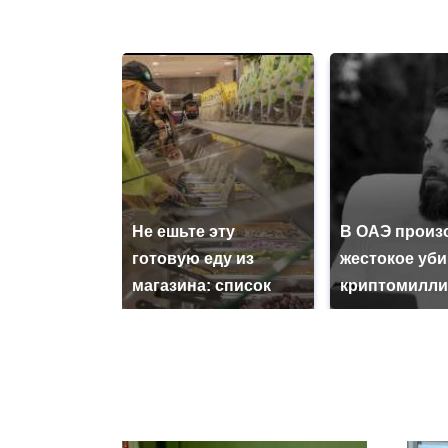
Не ешьте эту
В ОАЭ произ
готовую еду из
жестокое уб
магазина: список
криптомилли