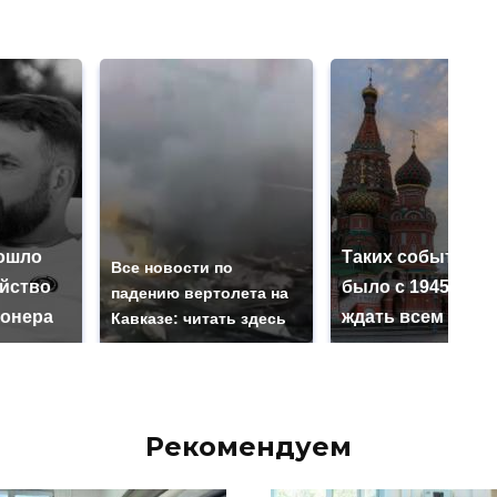
ошло
Таких событий н
Все новости по
ийство
было с 1945: чег
падению вертолета на
онера
ждать всем нам?
Кавказе: читать здесь
Рекомендуем