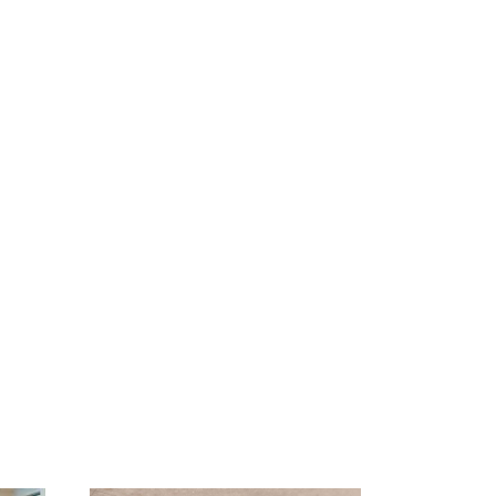
СМИ: В Химках на
е
полицейскую
В магазинах России
о
машину напали и
ажиотаж из-за этого
подожгли.
продукта: что купить?