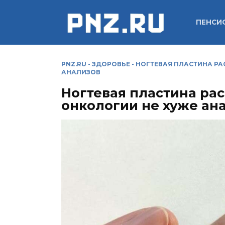
Перейти
к
ПЕНСИ
содержанию
PNZ.RU
-
ЗДОРОВЬЕ
-
НОГТЕВАЯ ПЛАСТИНА РА
АНАЛИЗОВ
Ногтевая пластина ра
онкологии не хуже ан