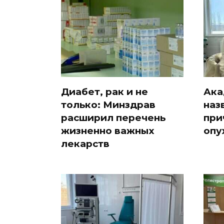
Диабет, рак и не
Ака
только: Минздрав
наз
расширил перечень
при
жизненно важных
опу
лекарств