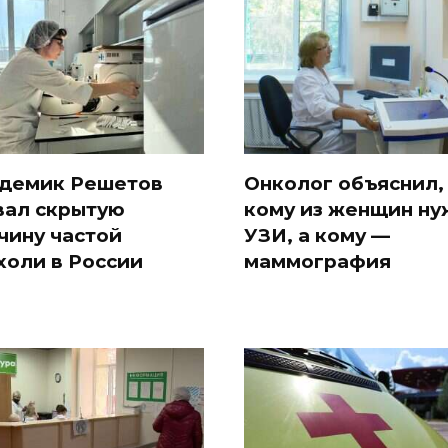
демик Решетов
Онколог объяснил,
вал скрытую
кому из женщин ну
чину частой
УЗИ, а кому —
холи в России
маммография