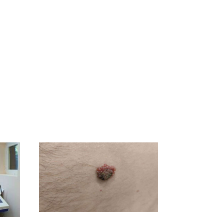
СМИ: В Химках на
полицейскую
Где будет встреча
и
машину напали и
президентов США и
о
подожгли.
России: Европа?
ть?