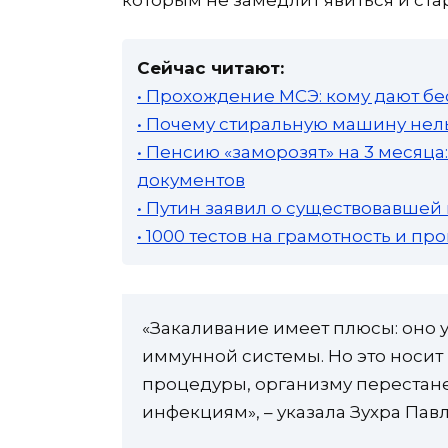
Сейчас читают:
• Прохождение МСЭ: кому дают бе
• Почему стиральную машину нель
• Пенсию «заморозят» на 3 месяц
документов
• Путин заявил о существовавшей
• 1000 тестов на грамотность и п
«Закаливание имеет плюсы: оно у
иммунной системы. Но это носит
процедуры, организму перестане
инфекциям», – указала Зухра Павл