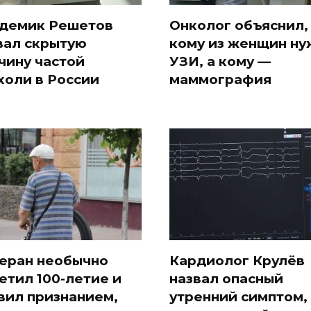
демик Решетов
Онколог объяснил,
вал скрытую
кому из женщин ну
чину частой
УЗИ, а кому —
холи в России
маммография
еран необычно
Кардиолог Крулёв
етил 100-летие и
назвал опасный
вил признанием,
утренний симптом,