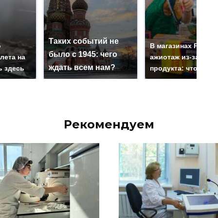
Таких событий не
о
В магазинах Росси
было с 1945: чего
лета на
ажиотаж из-за этог
ждать всем нам?
ь здесь
продукта: что купи
Рекомендуем