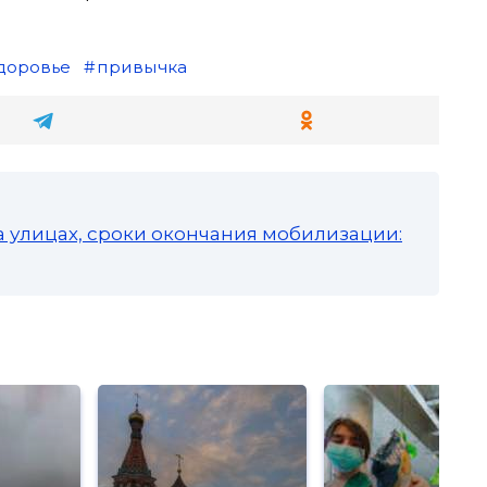
доровье
привычка
а улицах, сроки окончания мобилизации: