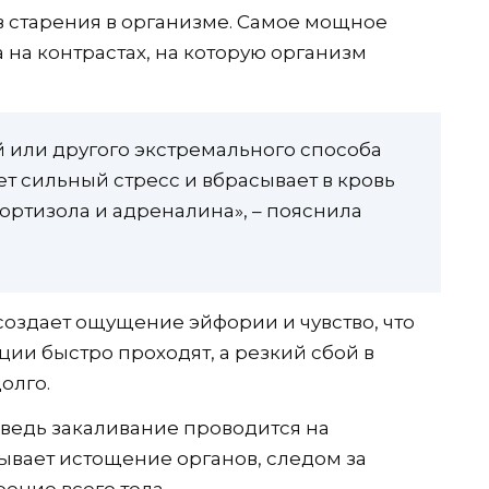
в старения в организме. Самое мощное
 на контрастах, на которую организм
 или другого экстремального способа
т сильный стресс и вбрасывает в кровь
ортизола и адреналина», – пояснила
оздает ощущение эйфории и чувство, что
ии быстро проходят, а резкий сбой в
олго.
ведь закаливание проводится на
ывает истощение органов, следом за
ение всего тела.