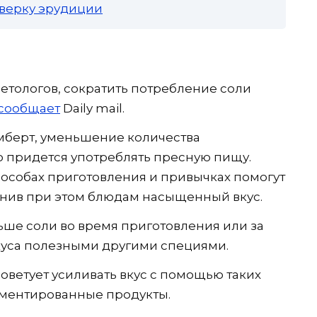
роверку эрудиции
тологов, сократить потребление соли
сообщает
Daily mail.
мберт, уменьшение количества
о придется употреблять пресную пищу.
особах приготовления и привычках помогут
анив при этом блюдам насыщенный вкус.
ше соли во время приготовления или за
куса полезными другими специями.
оветует усиливать вкус с помощью таких
ерментированные продукты.