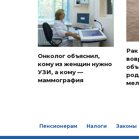
Рак
Онколог объяснил,
вов
кому из женщин нужно
объ
УЗИ, а кому —
род
маммография
мел
Пенсионерам
Налоги
Законы