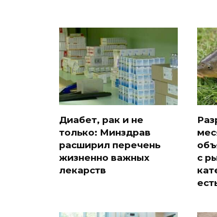
Диабет, рак и не
Раз
только: Минздрав
мес
расширил перечень
объ
жизненно важных
с р
лекарств
кат
ест