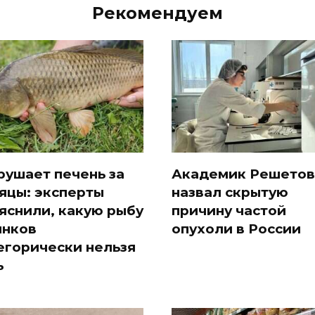
Рекомендуем
рушает печень за
Академик Решетов
яцы: эксперты
назвал скрытую
яснили, какую рыбу
причину частой
ынков
опухоли в России
егорически нельзя
ь