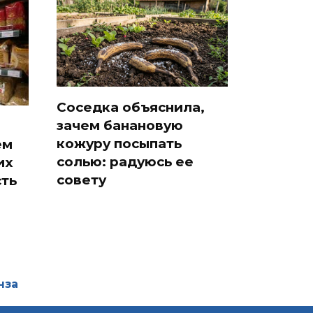
Соседка объяснила,
зачем банановую
кожуру посыпать
ем
солью: радуюсь ее
их
совету
сть
нза