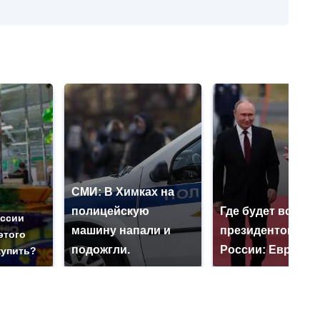
СМИ: В Химках на
полицейскую
Где будет встреч
оссии
машину напали и
президентов СШ
этого
подожгли.
России: Европа?
купить?