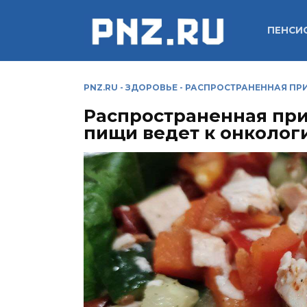
Перейти
к
ПЕНСИ
содержанию
PNZ.RU
-
ЗДОРОВЬЕ
-
РАСПРОСТРАНЕННАЯ ПРИ
Распространенная пр
пищи ведет к онколог